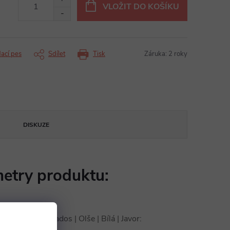
VLOŽIT DO KOŠÍKU
dací pes
Sdílet
Tisk
Záruka
:
2 roky
DISKUZE
etry produktu:
 | Třešeň | Calvados | Olše | Bílá | Javor
: