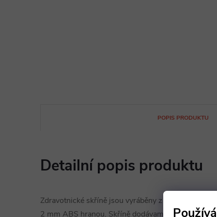
POPIS PRODUKTU
Detailní popis produktu
Zdravotnické skříně jsou vyráběny z desek 18 mm,
Používá
2 mm ABS hranou. Skříně dodávame na soklech s k