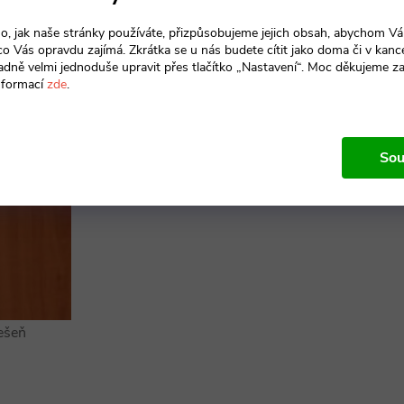
ka lze zhotovit i atypické díly.
Modrá 125 
o, jak naše stránky používáte, přizpůsobujeme jejich obsah, abychom V
kartonu. Atest zdravotní
 co Vás opravdu zajímá. Zkrátka se u nás budete cítit jako doma či v kance
Oranžová 
adně velmi jednoduše upravit přes tlačítko „Nastavení“. Moc děkujeme z
nformací
zde
.
Produkt n
Sou
Zdravotn
ešeň