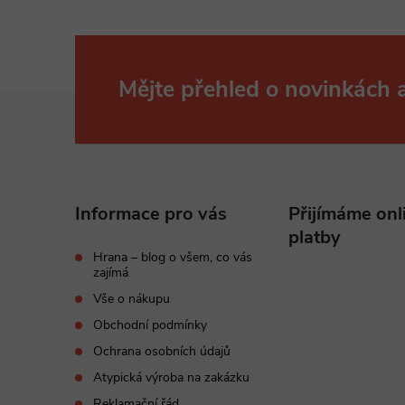
Mějte přehled o novinkách
Z
á
p
Informace pro vás
Přijímáme onl
a
platby
Hrana – blog o všem, co vás
zajímá
t
Vše o nákupu
í
Obchodní podmínky
Ochrana osobních údajů
Atypická výroba na zakázku
Reklamační řád