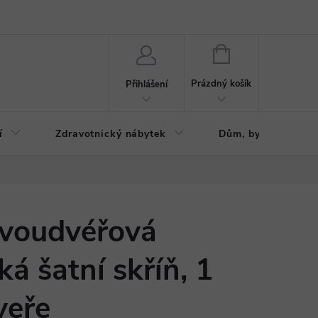
ázku
Reklamační řád
NÁKUPNÍ
KOŠÍK
Prázdný košík
Přihlášení
í
Zdravotnický nábytek
Dům, byt, zahrada
voudvéřová
á šatní skříň, 1
veře