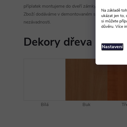
příplatek montujeme do dveří zámky. Na přání zákazní
Na základě toh
Zboží dodáváme v demontovaném stavu, zabalené v 
ukázat jen to,
si můžete příp
nezávadnosti.
důvěru. Více i
Dekory dřeva
Nastavení
Bílá
Buk
Tř