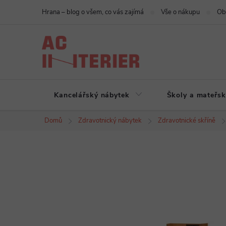
Přejít
Hrana – blog o všem, co vás zajímá
Vše o nákupu
Ob
na
obsah
Kancelářský nábytek
Školy a mateřsk
Domů
Zdravotnický nábytek
Zdravotnické skříně