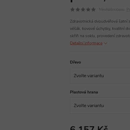
P
Neohodnoceno
Zdravotnická dvoudvéřová šatní 
věšák, kovové úchytky, kvalitní d
skříň na soklu, provedení zdravot
Detailní informace
Dřevo
Plastová hrana
6 157 Kč