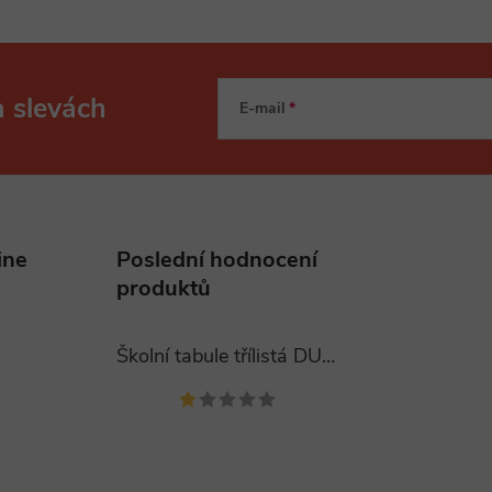
a slevách
E-mail
ine
Poslední hodnocení
produktů
Školní tabule třílistá DUBNO 400x120 cm