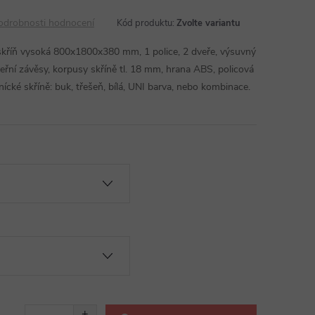
odrobnosti hodnocení
Kód produktu:
Zvolte variantu
skříň vysoká 800x1800x380 mm, 1 police, 2 dveře, výsuvný
veřní závěsy, korpusy skříně tl. 18 mm, hrana ABS, policová
nícké skříně: buk, třešeň, bílá, UNI barva, nebo kombinace.