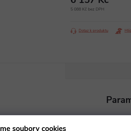
5 088 Kč bez DPH
Měrná
cena:
Dotaz k produktu
Hlí
Param
 namáhané hrany jsou opatřeny
Bříza | Buk
me soubory cookies
ovovými úchytkami. Za