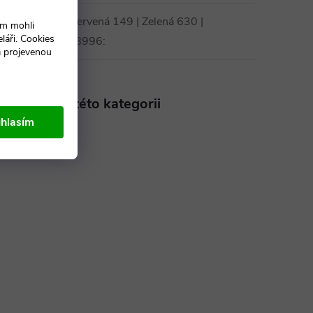
| Žlutá 134 | Červená 149 | Zelená 630 |
ám mohli
láři. Cookies
U 332 | Zelená 8996
:
a projevenou
aleznete v této kategorii
hlasím
ické skříně