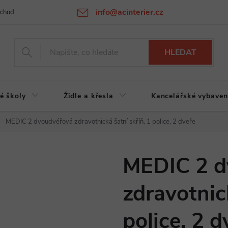
info@acinterier.cz
chodní podmínky
Ochrana osobních údajů
Atypická výroba na zak
HLEDAT
é školy
Židle a křesla
Kancelářské vybaven
MEDIC 2 dvoudvéřová zdravotnická šatní skříň, 1 police, 2 dveře
MEDIC 2 d
zdravotnick
police, 2 d