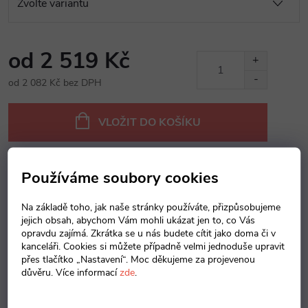
od
2 519 Kč
od
2 082 Kč
bez DPH
Měrná
cena:
VLOŽIT DO KOŠÍKU
Používáme soubory cookies
Dotaz k produktu
Hlídací pes
Sdílet
Na základě toho, jak naše stránky používáte, přizpůsobujeme
Záruka
:
5 let
jejich obsah, abychom Vám mohli ukázat jen to, co Vás
opravdu zajímá. Zkrátka se u nás budete cítit jako doma či v
kanceláři. Cookies si můžete případně velmi jednoduše upravit
Popis produktu
přes tlačítko „Nastavení“. Moc děkujeme za projevenou
důvěru. Více informací
zde
.
Detailní popis produktu