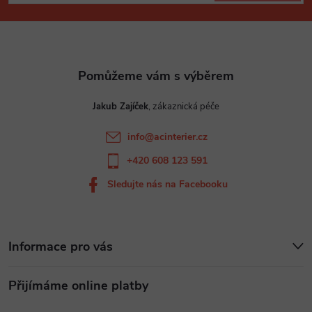
p
a
t
Jakub Zajíček
í
info
@
acinterier.cz
+420 608 123 591
Sledujte nás na Facebooku
Informace pro vás
Přijímáme online platby