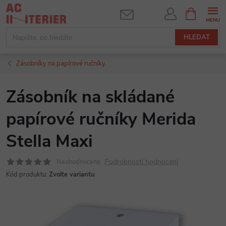
Přejít
NÁKUPNÍ
KOŠÍK
na
obsah
HLEDAT
Zásobníky na papírové ručníky
Zásobník na skládané
papírové ručníky Merida
Stella Maxi
Podrobnosti hodnocení
Neohodnoceno
Kód produktu:
Zvolte variantu