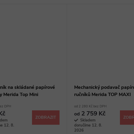
ník na skládané papírové
Mechanický podavač papír
y Merida Top Mini
ručníků Merida TOP MAXI
bez DPH
od 2 280 Kč bez DPH
Kč
2 759 Kč
od
ZOBRAZIT
ZOBR
adem
Skladem
e 12. 8.
doručíme 12. 8.
2026