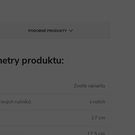
PODOBNÉ PRODUKTY
etry produktu:
Zvolte variantu
rových ručníků
:
v rolích
17 cm
17,5 cm