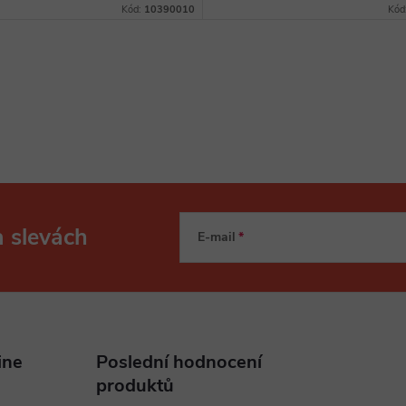
Kód:
10390010
Kód
a slevách
E-mail
ine
Poslední hodnocení
produktů