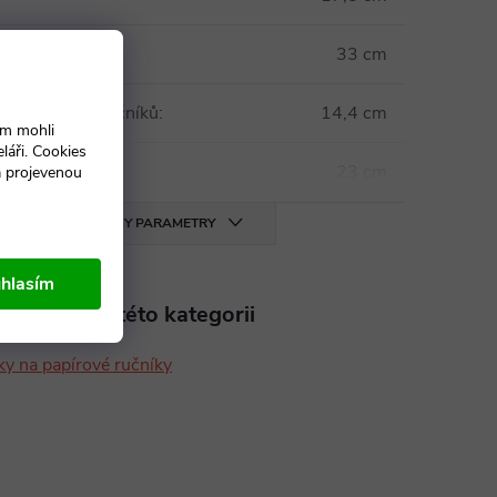
33 cm
 průměr role ručníků
:
14,4 cm
ám mohli
láři. Cookies
 výška role
:
23 cm
a projevenou
VŠECHNY PARAMETRY
hlasím
aleznete v této kategorii
ky na papírové ručníky