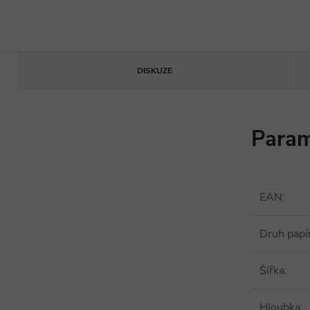
DISKUZE
Param
EAN
:
Druh papí
Šířka
:
Hloubka
: