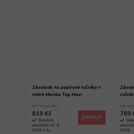
Zásobník na papírové ručníky v
Zásob
rolích Merida Top Maxi
ručník
677 Kč bez DPH
636 Kč 
819 Kč
769 
ZOBRAZIT
Skladem
Skl
doručíme 10. 8.
doručím
2026
1 ks
2026