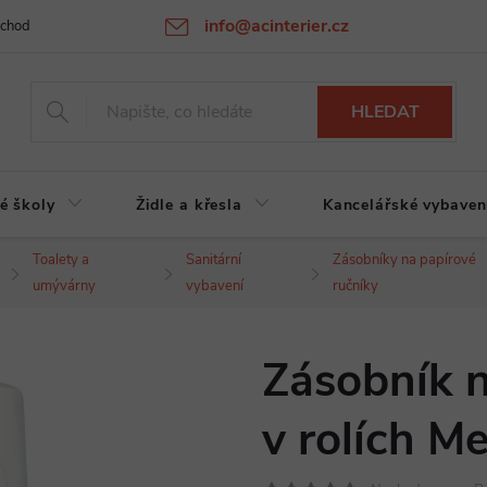
info@acinterier.cz
chodní podmínky
Ochrana osobních údajů
Atypická výroba na zak
HLEDAT
é školy
Židle a křesla
Kancelářské vybaven
Toalety a
Sanitární
Zásobníky na papírové
umývárny
vybavení
ručníky
Zásobník n
v rolích M