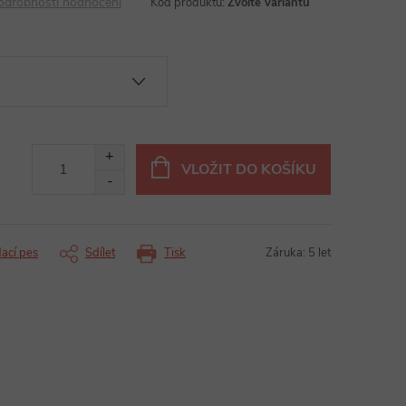
odrobnosti hodnocení
Kód produktu:
Zvolte variantu
VLOŽIT DO KOŠÍKU
dací pes
Sdílet
Tisk
Záruka
:
5 let