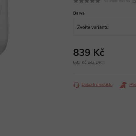
P
Neohodnoceno
Barva
839 Kč
693 Kč bez DPH
Měrná
cena:
Dotaz k produktu
Hlí