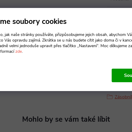
Výška
:
me soubory cookies
Maximální
o, jak naše stránky používáte, přizpůsobujeme jejich obsah, abychom V
 co Vás opravdu zajímá. Zkrátka se u nás budete cítit jako doma či v kance
Maximální
adně velmi jednoduše upravit přes tlačítko „Nastavení“. Moc děkujeme z
nformací
zde
.
Sou
Produkt n
Zásobní