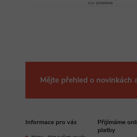
Kód:
10390046
Mějte přehled o novinkách
Z
á
p
Informace pro vás
Přijímáme onl
a
platby
Hrana – blog o všem, co vás