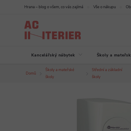
Přejít
Hrana – blog o všem, co vás zajímá
Vše o nákupu
Ob
na
obsah
Kancelářský nábytek
Školy a mateřsk
Školy a mateřské
Střední a základní
Domů
školy
školy