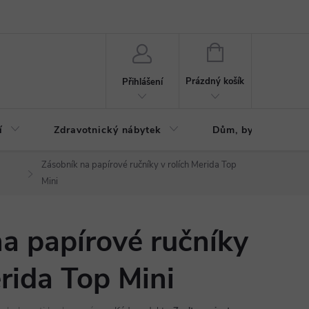
ázku
Reklamační řád
NÁKUPNÍ
KOŠÍK
Prázdný košík
Přihlášení
í
Zdravotnický nábytek
Dům, byt, zahrada
Zásobník na papírové ručníky v rolích Merida Top
Mini
a papírové ručníky
erida Top Mini