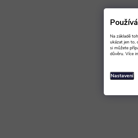
Používá
Na základě toh
ukázat jen to,
si můžete příp
důvěru. Více i
Nastavení