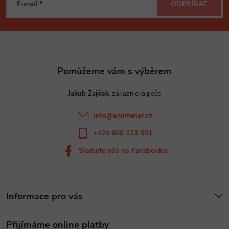
á
E-mail
ODEBÍRAT
p
a
t
Jakub Zajíček
í
info
@
acinterier.cz
+420 608 123 591
Sledujte nás na Facebooku
Informace pro vás
Přijímáme online platby