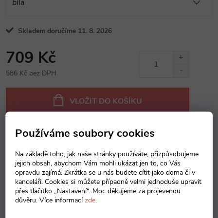
Skladem doručíme 11. 8. 2026
709 Kč
586 Kč bez DPH
Měrná
cena:
VLOŽIT DO KOŠÍKU
Používáme soubory cookies
Dotaz k produktu
Hlídací pes
Sdílet
Na základě toho, jak naše stránky používáte, přizpůsobujeme
jejich obsah, abychom Vám mohli ukázat jen to, co Vás
Záruka
:
5 let
opravdu zajímá. Zkrátka se u nás budete cítit jako doma či v
kanceláři. Cookies si můžete případně velmi jednoduše upravit
přes tlačítko „Nastavení“. Moc děkujeme za projevenou
Popis produktu
důvěru. Více informací
zde
.