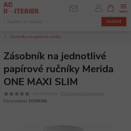
Přejít
NÁKUPNÍ
KOŠÍK
na
obsah
HLEDAT
Zásobníky na papírové ručníky
Zásobník na jednotlivé
papírové ručníky Merida
ONE MAXI SLIM
Podrobnosti hodnocení
Neohodnoceno
Kód produktu:
10390385