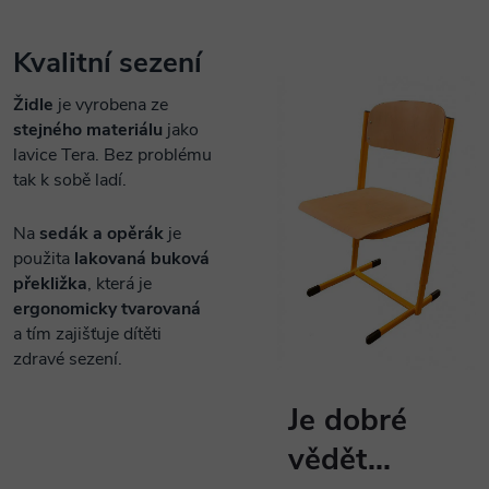
Kvalitní sezení
Židle
je vyrobena ze
stejného materiálu
jako
lavice Tera. Bez problému
tak k sobě ladí.
Na
sedák a opěrák
je
použita
lakovaná buková
překližka
, která je
ergonomicky tvarovaná
a tím zajišťuje dítěti
zdravé sezení.
Je dobré
vědět...