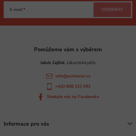
á
E-mail
ODEBÍRAT
p
a
t
Jakub Zajíček
í
info
@
acinterier.cz
+420 608 123 591
Sledujte nás na Facebooku
Informace pro vás