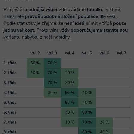
Pro ještě
snadnější výběr
zde uvádíme
tabulku
, v které
naleznete
pravděpodobné složení populace
dle věku.
Podle statistiky je zřejmé, že
není ideální
mít v třídě
pouze
jednu velikost
. Proto vám vždy
doporučujeme stavitelnou
variantu nábytku z naší nabídky.
vel. 2
vel. 3
vel. 4
vel. 5
vel. 6
vel. 7
1. třída
30 %
70 %
2. třída
10 %
70 %
20 %
3. třída
70 %
30 %
4. třída
30 %
60 %
10 %
5. třída
60 %
40 %
6. třída
40 %
60 %
7. třída
10 %
70 %
20 %
8. třída
60 %
40 %