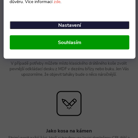
pohodlí než židle s pevnou konstrukcí.
důvěru. Více informací
zde
.
Nastavení
Souhlasím
A kam dát tahák
V případě potřeby můžete místo klasického drátěného koše zvolit
pevnější odkládací desku z MDF v dezénu břízy nebo buku. Jen Vás
upozorníme, že objevit taháky bude o něco náročnější.
Jako kosa na kámen