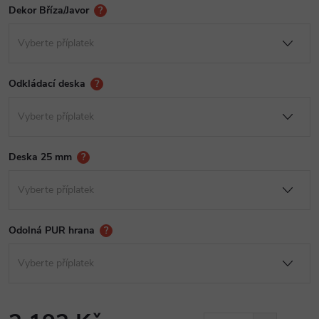
Dekor Bříza/Javor
?
Odkládací deska
?
Deska 25 mm
?
Odolná PUR hrana
?