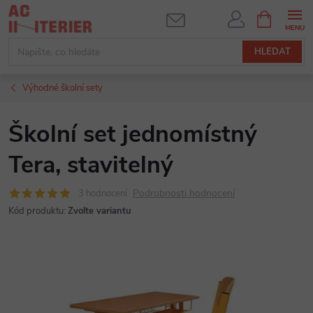
Přejít
NÁKUPNÍ
KOŠÍK
na
obsah
HLEDAT
Výhodné školní sety
Školní set jednomístný
Tera, stavitelný
Podrobnosti hodnocení
3 hodnocení
Kód produktu:
Zvolte variantu