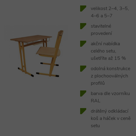
velikost 2–4, 3–5,
4–6 a 5–7
stavitelné
provedení
akční nabídka
celého setu,
ušetříte až 15 %
odolná konstrukce
z plochooválných
profilů
barva dle vzorníku
RAL
drátěný odkládací
koš a háček v ceně
setu