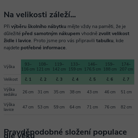
Na velikosti záleží...
Při
výběru školního nábytku
mějte vždy na paměti, že je
důležité
před samotným nákupem
vhodně
zvolit velikost
židle i lavice
. Proto jsme pro vás připravili
tabulku
, kde
najdete
potřebné informace
.
93–
108–
119–
133–
146–
159–
174–
Výška
116 cm
121 cm
142 cm
159 cm
176,5 cm
188 cm
207 cm
Velikost
č. 1
č. 2
č. 3
č. 4
č. 5
č. 6
č. 7
Výška
26 cm
31 cm
35 cm
38 cm
43 cm
46 cm
51 cm
sedáku
Výška
47 cm
53 cm
59 cm
64 cm
71 cm
76 cm
82 cm
lavice
Pravděpodobné složení populace
dle věku