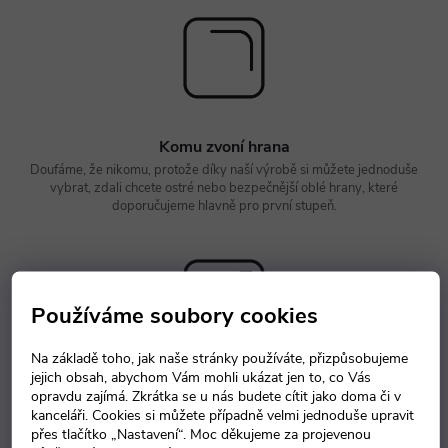
Komu zvoní hrana
Doufáme, že nikomu, protože díky naší výrobě si můžete jednoduše
vybrat, zdali chcete ostré nebo bezpečnější oblé hrany, které
doporučujeme hlavně pro první stupeň.
Používáme soubory cookies
Na základě toho, jak naše stránky používáte, přizpůsobujeme
jejich obsah, abychom Vám mohli ukázat jen to, co Vás
Roste jako z vody
opravdu zajímá. Zkrátka se u nás budete cítit jako doma či v
Tuto lavici nemusíte zalévat, aby rostla jako z vody. Stačí pár sekund a
kanceláři. Cookies si můžete případně velmi jednoduše upravit
hned je o pár centimetrů vyšší. Žákovi tak poskytne daleko vyšší
přes tlačítko „Nastavení“. Moc děkujeme za projevenou