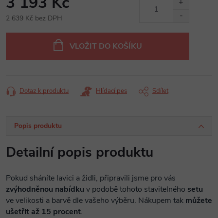
3 193 Kč
2 639 Kč
bez DPH
Měrná
cena:
VLOŽIT DO KOŠÍKU
Dotaz k produktu
Hlídací pes
Sdílet
Popis produktu
Detailní popis produktu
Pokud sháníte lavici a židli, připravili jsme pro vás
zvýhodněnou nabídku
v podobě tohoto stavitelného
setu
ve velikosti a barvě dle vašeho výběru. Nákupem tak
můžete
ušetřit až 15 procent
.