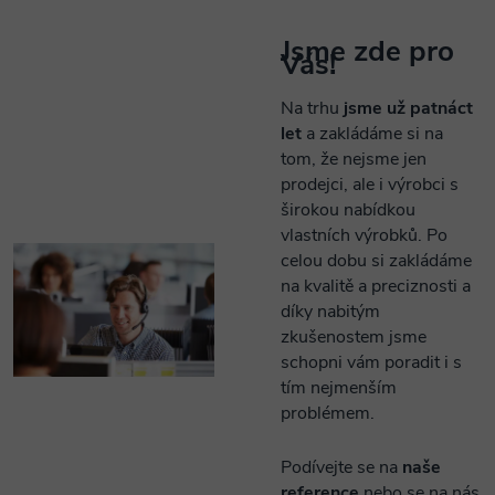
Jsme zde pro
Vás!
Na trhu
jsme už patnáct
let
a zakládáme si na
tom, že nejsme jen
prodejci, ale i výrobci s
širokou nabídkou
vlastních výrobků. Po
celou dobu si zakládáme
na kvalitě a preciznosti a
díky nabitým
zkušenostem jsme
schopni vám poradit i s
tím nejmenším
problémem.
Podívejte se na
naše
reference
nebo se na nás