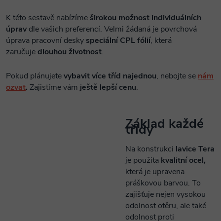
K této sestavě nabízíme
širokou možnost individuálních
úprav
dle vašich preferencí. Velmi žádaná je povrchová
úprava pracovní desky
speciální CPL fólií
, která
zaručuje
dlouhou životnost
.
Pokud plánujete
vybavit více tříd najednou
, nebojte se
nám
ozvat
.
Zajistíme vám
ještě lepší cenu
.
Základ každé
třídy
Na konstrukci
lavice Tera
je použita
kvalitní ocel,
která je upravena
práškovou barvou. To
zajišťuje nejen vysokou
odolnost otěru, ale také
odolnost proti