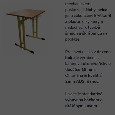
mechanickému
poškození.
Nohy lavice
jsou zakončeny
krytkami
z plastu
, díky kterým
nedochází k
tvorbě
šmouh a škrábanců
na
podlaze.
Pracovní deska v
dezénu
buku
je vyrobena z
laminované dřevotřísky
o
tloušťce 18 mm
.
Ohraněna je
kvalitní
2mm ABS hranou
.
Lavice je standardně
vybavena háčkem
a
drátěným košem
.