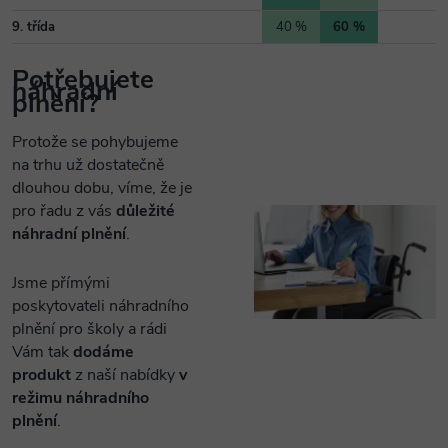
9. třída
40 %
60 %
Potřebujete
náhradní
plnění?
Protože se pohybujeme
na trhu už dostatečně
dlouhou dobu, víme, že je
pro řadu z vás
důležité
náhradní plnění
.
Jsme přímými
poskytovateli náhradního
plnění pro školy a rádi
Vám tak
dodáme
produkt
z naší nabídky
v
režimu náhradního
plnění
.