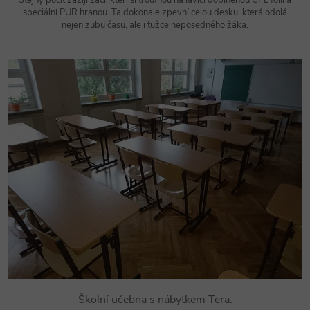
Stejný pocit zažijí žáci, kteří si troufnou na lavici doplněnou CPL fólií a
speciální PUR hranou. Ta dokonale zpevní celou desku, která odolá
nejen zubu času, ale i tužce neposedného žáka.
Školní učebna s nábytkem Tera.