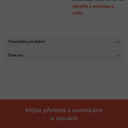
obraťte s prosbou o
radu
.
Parametry produktu
Diskuse
Mějte přehled o novinkách
a slevách
Z