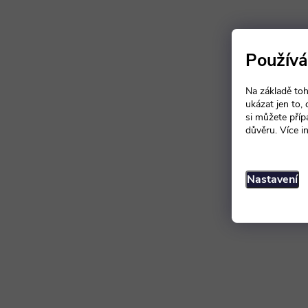
Používá
Na základě toh
ukázat jen to,
si můžete příp
důvěru. Více i
Nastavení