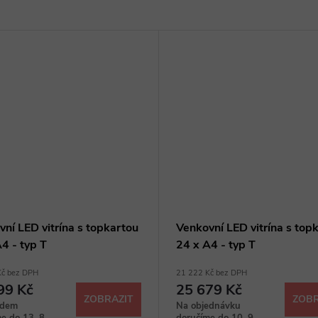
ní LED vitrína s topkartou
Venkovní LED vitrína s top
4 - typ T
24 x A4 - typ T
Kč bez DPH
21 222 Kč bez DPH
99 Kč
25 679 Kč
ZOBRAZIT
ZOBR
adem
Na objednávku