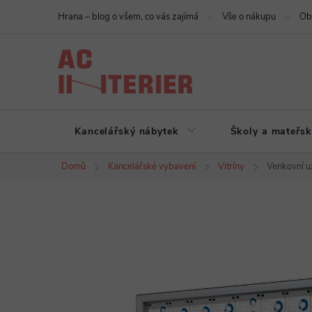
Přejít
Hrana – blog o všem, co vás zajímá
Vše o nákupu
Ob
na
obsah
Kancelářský nábytek
Školy a mateřsk
Domů
Kancelářské vybavení
Vitríny
Venkovní u