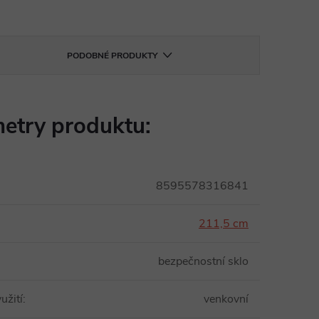
PODOBNÉ PRODUKTY
etry produktu:
8595578316841
211,5 cm
bezpečnostní sklo
užití
:
venkovní