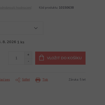
odrobnosti hodnocení
Kód produktu:
10150638
. 8. 2026
1 ks
VLOŽIT DO KOŠÍKU
dací pes
Sdílet
Tisk
Záruka
:
5 let