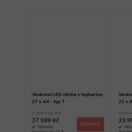
trína
Venkovní LED vitrína s topkartou
Venkov
 typ L
27 x A4 - typ T
21 x A
22 809 Kč bez DPH
19 834 
27 599 Kč
23 9
BRAZIT
ZOBRAZIT
Skladem
Skl