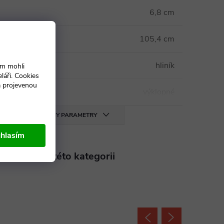
6,8 cm
105,4 cm
rámu
:
hliník
ám mohli
láři. Cookies
a projevenou
výklopné
VŠECHNY PARAMETRY
hlasím
aleznete v této kategorii