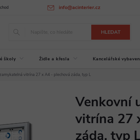
info@acinterier.cz
chodní podmínky
Ochrana osobních údajů
Atypická výroba na zak
HLEDAT
é školy
Židle a křesla
Kancelářské vybaven
zamykatelná vitrína 27 x A4 - plechová záda, typ L
Venkovní 
vitrína 27
záda, typ 