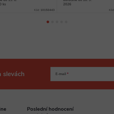
e do 13. 8.
doručíme do 10. 9.
0 ks
2026
Kód:
10150443
Kód
a slevách
E-mail
ine
Poslední hodnocení