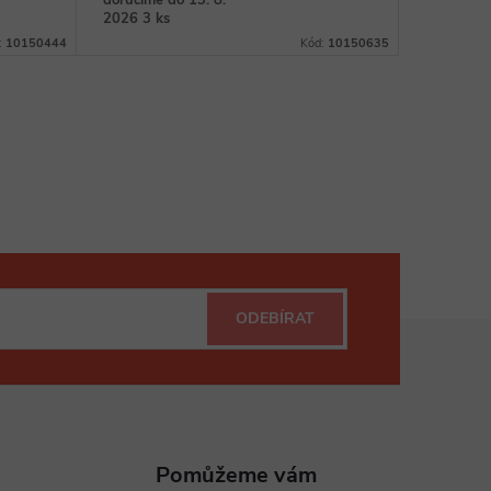
doručíme do 13. 8.
doručíme 
2026
3 ks
2026
:
10150444
Kód:
10150635
ODEBÍRAT