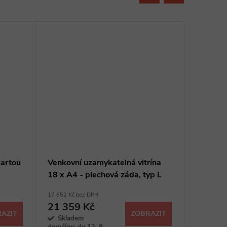
kartou
Venkovní uzamykatelná vitrína
Venkovn
18 x A4 - plechová záda, typ L
15 x A4 
17 652 Kč bez DPH
16 363 Kč 
21 359 Kč
19 79
AZIT
ZOBRAZIT
Skladem
Na objed