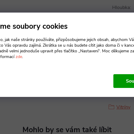
Hloubka
:
Výška
:
me soubory cookies
Materiál 
o, jak naše stránky používáte, přizpůsobujeme jejich obsah, abychom V
 co Vás opravdu zajímá. Zkrátka se u nás budete cítit jako doma či v kance
adně velmi jednoduše upravit přes tlačítko „Nastavení“. Moc děkujeme z
Typ dveří
:
nformací
zde
.
Sou
Produkt n
Vitríny