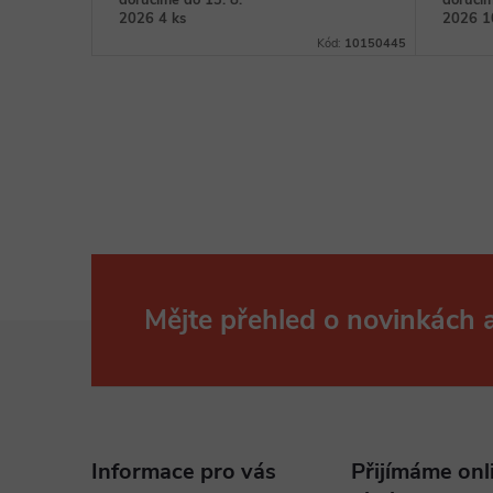
doručíme do 13. 8.
doručím
2026
4 ks
2026
1
Kód:
10150634
Kód:
10150445
Mějte přehled o novinkách
Z
á
p
Informace pro vás
Přijímáme onl