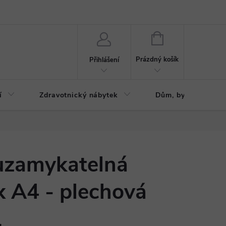
ázku
Reklamační řád
NÁKUPNÍ
KOŠÍK
Prázdný košík
Přihlášení
í
Zdravotnický nábytek
Dům, byt, zahrada
uzamykatelná
 x A4 - plechová
L