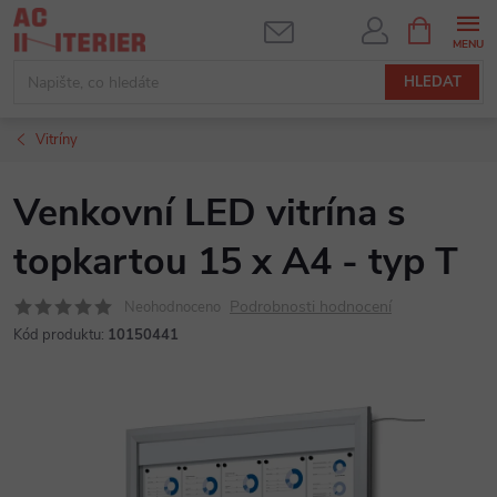
Přejít
NÁKUPNÍ
KOŠÍK
na
obsah
HLEDAT
Vitríny
Venkovní LED vitrína s
topkartou 15 x A4 - typ T
Podrobnosti hodnocení
Neohodnoceno
Kód produktu:
10150441