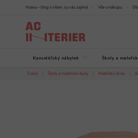
Přejít
Hrana – blog o všem, co vás zajímá
Vše o nákupu
Ob
na
obsah
Kancelářský nábytek
Školy a mateřsk
Domů
Školy a mateřské školy
Mateřské školy
J