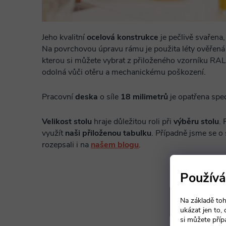
Jeho kvalitní
ocelová konstrukce
je pečlivě svařena
Na povrchovou úpravu rámu je použita léty ověřená
kterou si můžete vybrat z přiloženého vzorníku RAL.
odolná vůči otěru a mechanickému poškození.
Pracovní
deska
o síle
18 milimetrů
je opatřena sp
Velikost stolu
hraje důležitou roli při
výběru stolu
. 
využít
naši přiloženou tabulku
. Případně jsme se o
rozepsali i na
našem blogu
.
Používá
Na základě toh
ukázat jen to,
si můžete příp