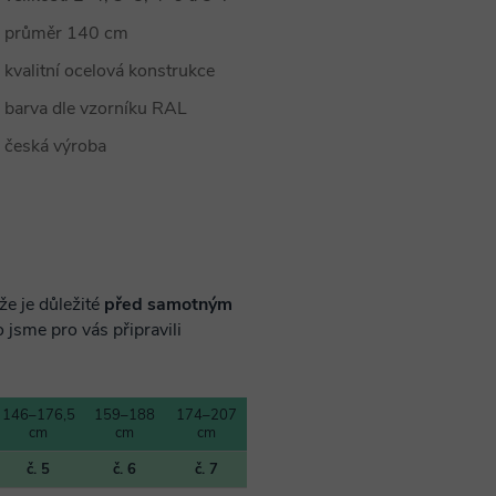
průměr 140 cm
kvalitní ocelová konstrukce
barva dle vzorníku RAL
česká výroba
že je důležité
před samotným
o jsme pro vás připravili
146–176,5
159–188
174–207
cm
cm
cm
č. 5
č. 6
č. 7