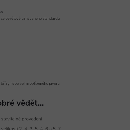
va
z celosvětově uznávaného standardu
řízy nebo velmi oblíbeného javoru.
bré vědět...
stavitelné provedení
velikosti 2–4, 3–5, 4–6 a 5–7