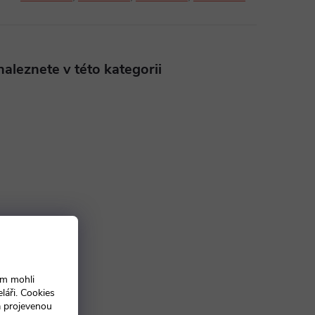
aleznete v této kategorii
ám mohli
láři. Cookies
a projevenou