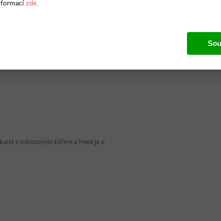
nformací
zde
.
vybrat, zdali chcete ostré nebo
Sou
 sekund s imbusovým klíčem a hned je o