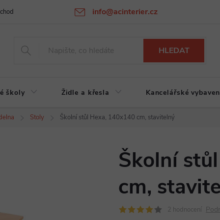
info@acinterier.cz
chodní podmínky
Ochrana osobních údajů
Atypická výroba na zak
HLEDAT
é školy
Židle a křesla
Kancelářské vybaven
ídelna
Stoly
Školní stůl Hexa, 140x140 cm, stavitelný
Školní stů
cm, stavit
Podr
2 hodnocení