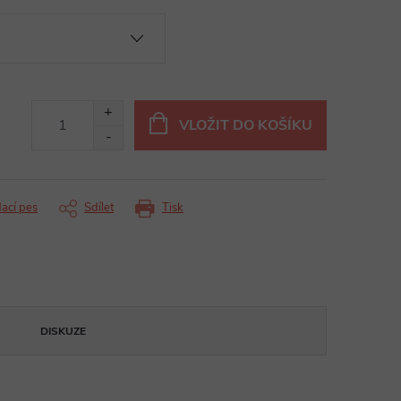
VLOŽIT DO KOŠÍKU
dací pes
Sdílet
Tisk
DISKUZE