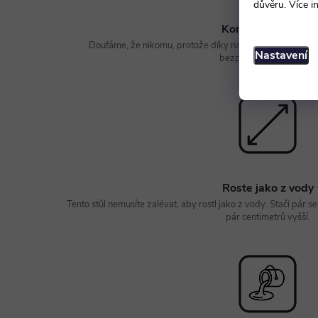
důvěru. Více i
Komu zvoní hrana
Doufáme, že nikomu, protože díky naší výrobě si můžete 
Nastavení
bezpečnější oblé hrany.
Roste jako z vody
Tento stůl nemusíte zalévat, aby rostl jako z vody. Stačí pár
pár centimetrů vyšší.