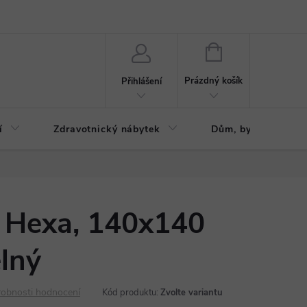
ázku
Reklamační řád
NÁKUPNÍ
KOŠÍK
Prázdný košík
Přihlášení
í
Zdravotnický nábytek
Dům, byt, zahrada
l Hexa, 140x140
elný
obnosti hodnocení
Kód produktu:
Zvolte variantu