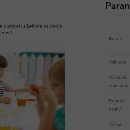
Param
ní
o průměru
140 cm
se skvěle
tností.
Barva
:
Velikost
:
Výškově
stavitelný
:
Rozměr
desky
:
Výška