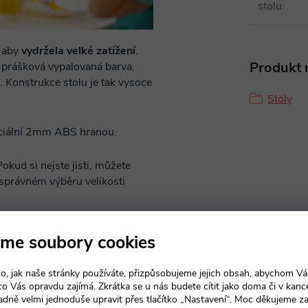
stolu
:
, aby
vydržela velké zatížení
.
Produkt n
 prášková vypalovaná barva,
 Konstrukce stolu je tak vysoce
Stoly
eciální 2mm ABS hranou.
Pokud si nejste jisti, můžete
 správném výběru velikosti
me soubory cookies
o, jak naše stránky používáte, přizpůsobujeme jejich obsah, abychom V
 co Vás opravdu zajímá. Zkrátka se u nás budete cítit jako doma či v kance
adně velmi jednoduše upravit přes tlačítko „Nastavení“. Moc děkujeme z