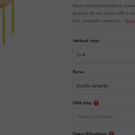
Školní stůl šestiúhelníkový, stav
deska tl. 18 mm, hrana ABS 2 mm,
RAL, dodáván v demontu.
Detai
Velikost stolu
Barva
Oblé rohy
?
Dekor Bříza/Javor
?