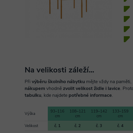
Na velikosti záleží...
Při
výběru školního nábytku
mějte vždy na paměti, 
nákupem
vhodně
zvolit velikost židle i lavice
. Prot
tabulku
, kde najdete
potřebné informace
.
93–116
108–121
119–142
133–159
Výška
cm
cm
cm
cm
Velikost
č. 1
č. 2
č. 3
č. 4