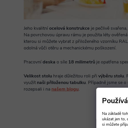
Jeho kvalitní
ocelová konstrukce
je pečlivě svařena
Na povrchovou úpravu rámu je použita léty ověřená
kterou si můžete vybrat z přiloženého vzorníku RAL.
odolná vůči otěru a mechanickému poškození.
Pracovní
deska
o síle
18 milimetrů
je opatřena sp
Velikost stolu
hraje důležitou roli při
výběru stolu
. 
využít
naši přiloženou tabulku
. Případně jsme se o
rozepsali i na
našem blogu
.
Používá
Na základě toh
ukázat jen to,
si můžete příp