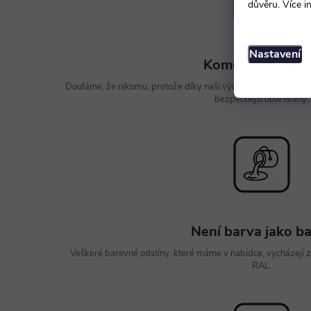
důvěru. Více i
Nastavení
Komu zvoní hra
Doufáme, že nikomu, protože díky naší výrobě si můžete jedno
bezpečnější oblé hrany.
Není barva jako b
Veškeré barevné odstíny, které máme v nabídce, vycházejí 
RAL.