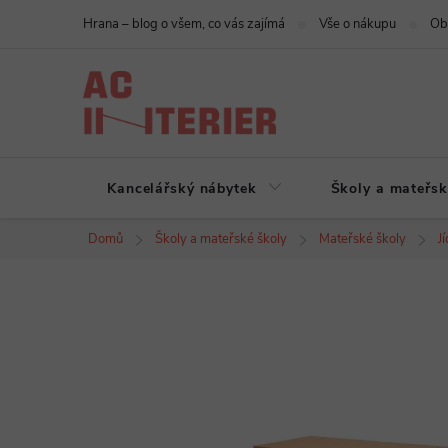
Přejít
Hrana – blog o všem, co vás zajímá
Vše o nákupu
Ob
na
obsah
Kancelářský nábytek
Školy a mateřsk
Domů
Školy a mateřské školy
Mateřské školy
J