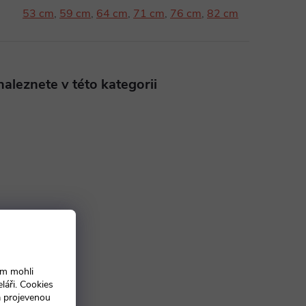
53 cm
,
59 cm
,
64 cm
,
71 cm
,
76 cm
,
82 cm
aleznete v této kategorii
ám mohli
láři. Cookies
a projevenou