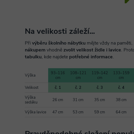
Na velikosti záleží...
Při
výběru školního nábytku
mějte vždy na paměti, 
nákupem
vhodně
zvolit velikost židle i lavice
. Prot
tabulku
, kde najdete
potřebné informace
.
93–116
108–121
119–142
133–159
Výška
cm
cm
cm
cm
Velikost
č. 1
č. 2
č. 3
č. 4
Výška
26 cm
31 cm
35 cm
38 cm
sedáku
Výška lavice
47 cm
53 cm
59 cm
64 cm
Pravděpodobné složení popula