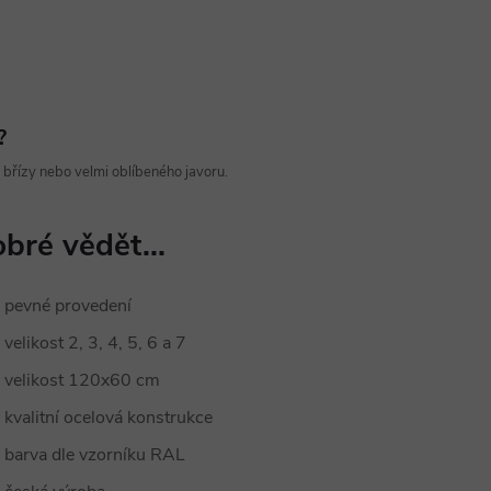
?
řízy nebo velmi oblíbeného javoru.
bré vědět...
pevné provedení
velikost 2, 3, 4, 5, 6 a 7
velikost 120x60 cm
kvalitní ocelová konstrukce
barva dle vzorníku RAL