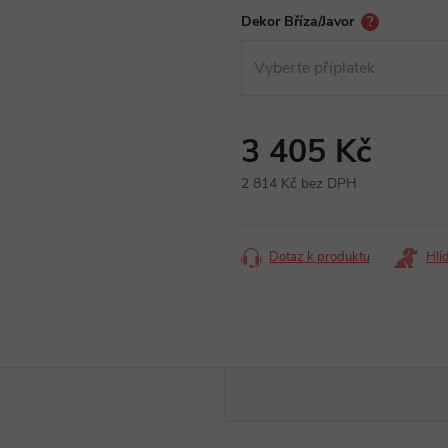
Dekor Bříza/Javor
?
3 405 Kč
2 814 Kč
bez DPH
Měrná
cena:
Dotaz k produktu
Hlí