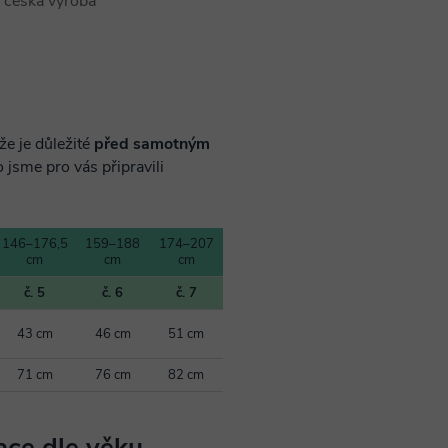
česká výroba
že je důležité
před samotným
o jsme pro vás připravili
146–176,5
159–188
174–207
cm
cm
cm
č. 5
č. 6
č. 7
43 cm
46 cm
51 cm
71 cm
76 cm
82 cm
ce dle věku