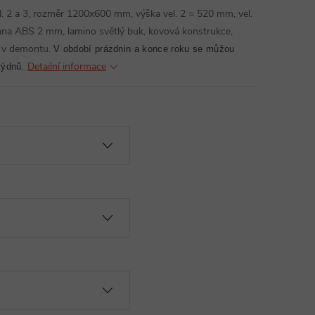
el. 2 a 3, rozměr 1200x600 mm, výška vel. 2 = 520 mm, vel.
ana ABS 2 mm, lamino světlý buk, kovová konstrukce,
 v demontu.
V období prázdnin a konce roku se můžou
Detailní informace
týdnů.