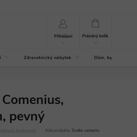
ázku
Reklamační řád
NÁKUPNÍ
KOŠÍK
Prázdný košík
Přihlášení
í
Zdravotnický nábytek
Dům, byt, zahrada
l Comenius,
, pevný
obnosti hodnocení
Kód produktu:
Zvolte variantu