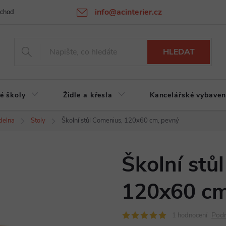
info@acinterier.cz
chodní podmínky
Ochrana osobních údajů
Atypická výroba na zak
HLEDAT
é školy
Židle a křesla
Kancelářské vybaven
ídelna
Stoly
Školní stůl Comenius, 120x60 cm, pevný
Školní stů
120x60 cm
Podr
1 hodnocení