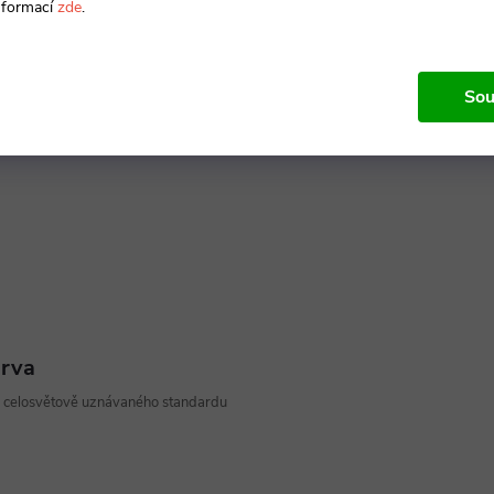
nformací
zde
.
Sou
na
duše vybrat, zdali chcete ostré nebo
arva
z celosvětově uznávaného standardu