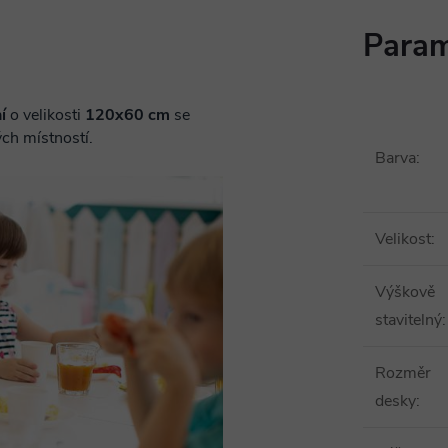
Param
í
o velikosti
12
0x60 cm
se
ých místností.
Barva
:
Velikost
:
Výškově
stavitelný
:
Rozměr
desky
: