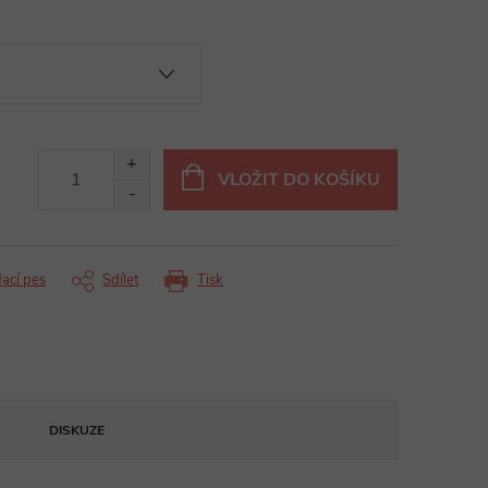
VLOŽIT DO KOŠÍKU
dací pes
Sdílet
Tisk
DISKUZE