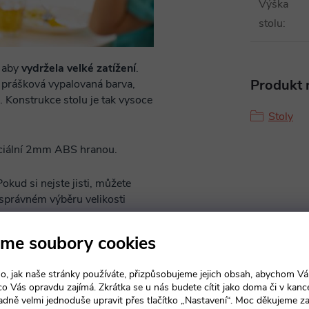
Výška
stolu
:
, aby
vydržela velké zatížení
.
Produkt n
 prášková vypalovaná barva,
 Konstrukce stolu je tak vysoce
Stoly
eciální 2mm ABS hranou.
Pokud si nejste jisti, můžete
 správném výběru velikosti
me soubory cookies
o, jak naše stránky používáte, přizpůsobujeme jejich obsah, abychom V
 co Vás opravdu zajímá. Zkrátka se u nás budete cítit jako doma či v kance
adně velmi jednoduše upravit přes tlačítko „Nastavení“. Moc děkujeme z