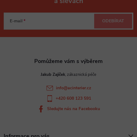
a slevách
Z
á
E-mail
ODEBÍRAT
p
a
t
Jakub Zajíček
í
info
@
acinterier.cz
+420 608 123 591
Sledujte nás na Facebooku
Informace pro vás