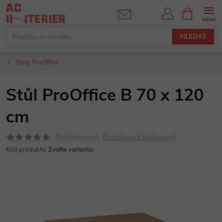
Přejít
NÁKUPNÍ
KOŠÍK
na
obsah
HLEDAT
Stoly ProOffice
Stůl ProOffice B 70 x 120
cm
Podrobnosti hodnocení
Neohodnoceno
Kód produktu:
Zvolte variantu