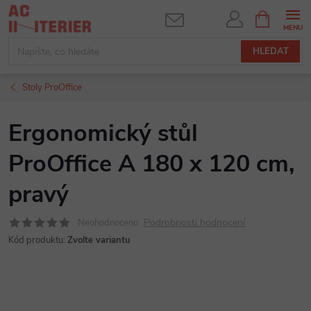
Přejít
NÁKUPNÍ
KOŠÍK
na
obsah
HLEDAT
Stoly ProOffice
Ergonomický stůl
ProOffice A 180 x 120 cm,
pravý
Podrobnosti hodnocení
Neohodnoceno
Kód produktu:
Zvolte variantu