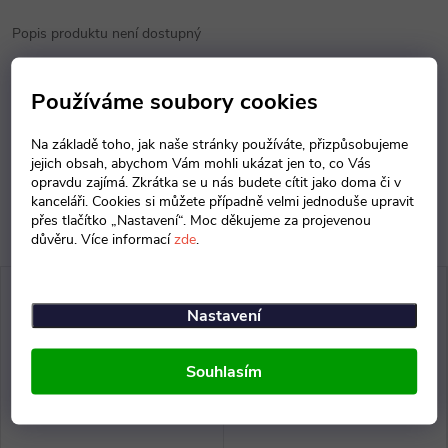
Popis produktu není dostupný
Parametry produktu
Používáme soubory cookies
Diskuse
Na základě toho, jak naše stránky používáte, přizpůsobujeme
jejich obsah, abychom Vám mohli ukázat jen to, co Vás
opravdu zajímá. Zkrátka se u nás budete cítit jako doma či v
kanceláři. Cookies si můžete případně velmi jednoduše upravit
přes tlačítko „Nastavení“. Moc děkujeme za projevenou
důvěru. Více informací
zde
.
Nastavení
Souhlasím