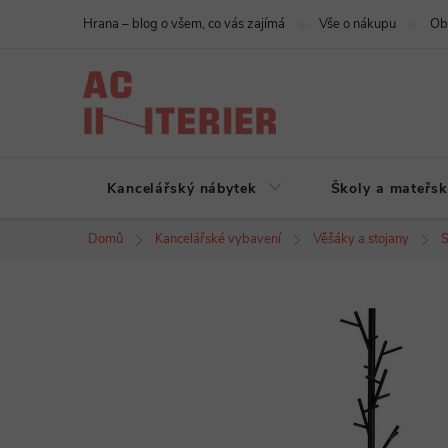
Přejít
Hrana – blog o všem, co vás zajímá
Vše o nákupu
Ob
na
obsah
Kancelářský nábytek
Školy a mateřsk
Domů
Kancelářské vybavení
Věšáky a stojany
S