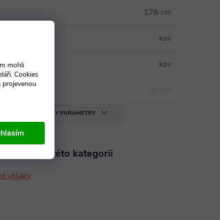
176 cm
kov
odstavy
:
kov
ám mohli
láři. Cookies
a projevenou
30 cm
VŠECHNY PARAMETRY
hlasím
aleznete v této kategorii
vé věšáky