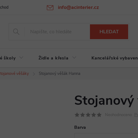
info@acinterier.cz
chodní podmínky
Ochrana osobních údajů
Atypická výroba na zak
HLEDAT
é školy
Židle a křesla
Kancelářské vybaven
tojanové věšáky
Stojanový věšák Hanna
Stojanový
P
Neohodnoceno
Barva