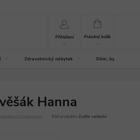
ázku
Reklamační řád
NÁKUPNÍ
KOŠÍK
Prázdný košík
Přihlášení
í
Zdravotnický nábytek
Dům, byt, zahrada
 věšák Hanna
odrobnosti hodnocení
Kód produktu:
Zvolte variantu