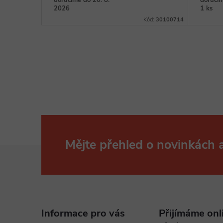
doručíme do 20. 8.
doručím
2026
1 ks
Kód:
30100714
Mějte přehled o novinkách
Z
á
p
Informace pro vás
Přijímáme onl