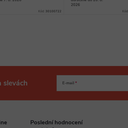
e 7. 8. 2026
doručíme do 20. 8.
2026
Kód:
30100722
Kód
a slevách
E-mail
ine
Poslední hodnocení