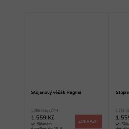
Stojanový věšák Regina
Stoja
1 288 Kč bez DPH
1 288 K
1 559 Kč
1 55
ZOBRAZIT
Skladem
Skl