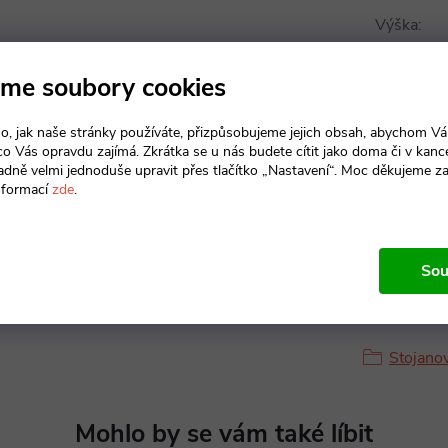
Výška
:
Materiál
:
me soubory cookies
Materiál p
o, jak naše stránky používáte, přizpůsobujeme jejich obsah, abychom V
 co Vás opravdu zajímá. Zkrátka se u nás budete cítit jako doma či v kance
adně velmi jednoduše upravit přes tlačítko „Nastavení“. Moc děkujeme z
Průměr
:
nformací
zde
.
Sou
Produkt n
Stojano