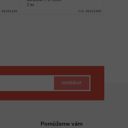
doručíme 7. 8. 2026
2 ks
:
30101165
Kód:
30102295
ODEBÍRAT