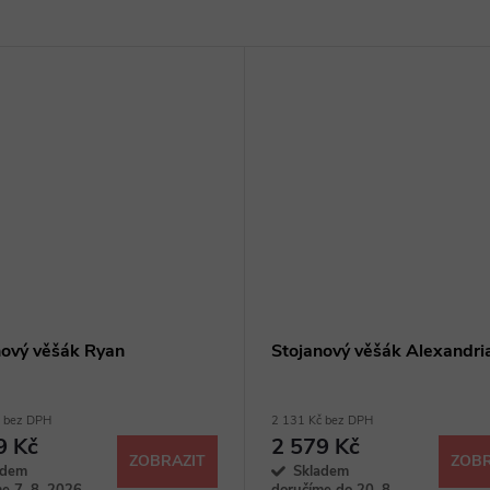
nový věšák Ryan
Stojanový věšák Alexandri
č bez DPH
2 131 Kč bez DPH
9 Kč
2 579 Kč
ZOBRAZIT
ZOBR
adem
Skladem