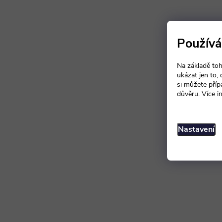
Používá
Na základě toh
ukázat jen to,
si můžete příp
důvěru. Více i
Nastavení