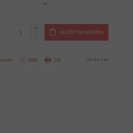
VLOŽIT DO KOŠÍKU
dací pes
Sdílet
Tisk
Záruka
:
5 let