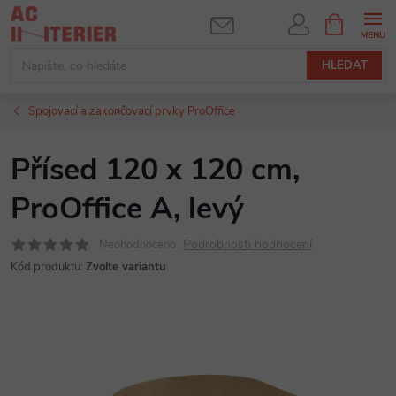
Přejít
NÁKUPNÍ
KOŠÍK
na
obsah
HLEDAT
Spojovací a zakončovací prvky ProOffice
Přísed 120 x 120 cm,
ProOffice A, levý
Podrobnosti hodnocení
Neohodnoceno
Kód produktu:
Zvolte variantu