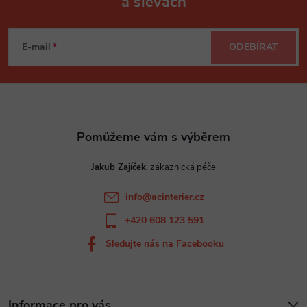
a slevách
Z
á
E-mail
ODEBÍRAT
p
a
t
Jakub Zajíček
í
info
@
acinterier.cz
+420 608 123 591
Sledujte nás na Facebooku
Informace pro vás