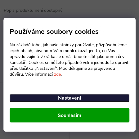
Popis produktu není dostupný
Parametry produktu
Používáme soubory cookies
Diskuse
Na základě toho, jak naše stránky používáte, přizpůsobujeme
jejich obsah, abychom Vám mohli ukázat jen to, co Vás
opravdu zajímá. Zkrátka se u nás budete cítit jako doma či v
kanceláři. Cookies si můžete případně velmi jednoduše upravit
přes tlačítko „Nastavení“. Moc děkujeme za projevenou
důvěru. Více informací
zde
.
Nastavení
Souhlasím