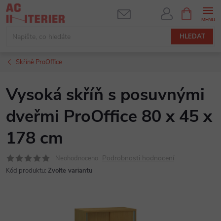
Přejít
NÁKUPNÍ
KOŠÍK
na
obsah
HLEDAT
Skříně ProOffice
Vysoká skříň s posuvnými
dveřmi ProOffice 80 x 45 x
178 cm
Podrobnosti hodnocení
Neohodnoceno
Kód produktu:
Zvolte variantu