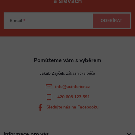
a slevách
Z
á
E-mail
ODEBÍRAT
p
a
t
Jakub Zajíček
í
info
@
acinterier.cz
+420 608 123 591
Sledujte nás na Facebooku
Informace pro vás