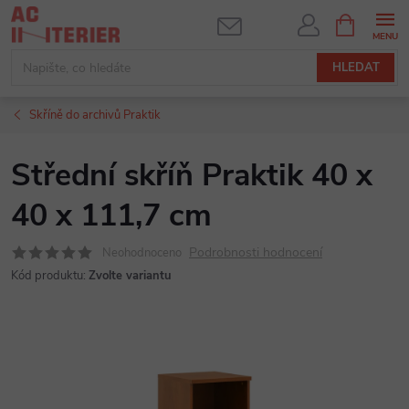
Přejít
NÁKUPNÍ
KOŠÍK
na
obsah
HLEDAT
Skříně do archivů Praktik
Střední skříň Praktik 40 x
40 x 111,7 cm
Podrobnosti hodnocení
Neohodnoceno
Kód produktu:
Zvolte variantu