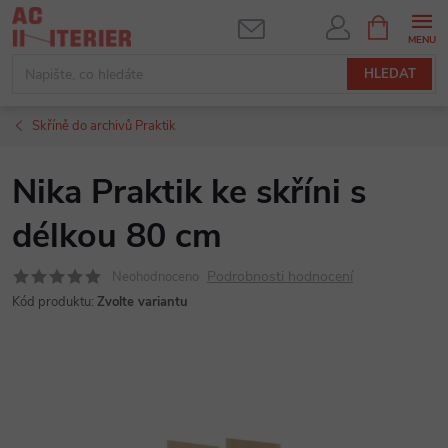
Přejít
NÁKUPNÍ
KOŠÍK
na
obsah
HLEDAT
Skříně do archivů Praktik
Nika Praktik ke skříni s
délkou 80 cm
Podrobnosti hodnocení
Neohodnoceno
Kód produktu:
Zvolte variantu