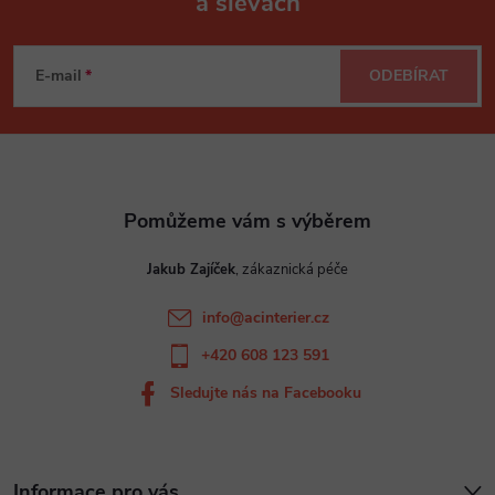
a slevách
Z
á
E-mail
ODEBÍRAT
p
a
t
Jakub Zajíček
í
info
@
acinterier.cz
+420 608 123 591
Sledujte nás na Facebooku
Informace pro vás