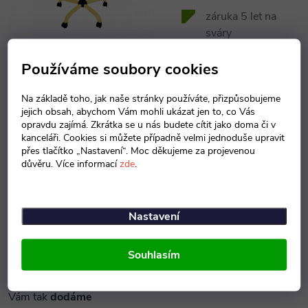
záruka 5 let na
sváry
sedák z kvalitní
Používáme soubory cookies
dubové překližky
Na základě toho, jak naše stránky používáte, přizpůsobujeme
Potřebujete
jejich obsah, abychom Vám mohli ukázat jen to, co Vás
náhradní
plnění?
opravdu zajímá. Zkrátka se u nás budete cítit jako doma či v
kanceláři. Cookies si můžete případně velmi jednoduše upravit
přes tlačítko „Nastavení“. Moc děkujeme za projevenou
Protože se pohybujeme
důvěru. Více informací
zde
.
na trhu už dostatečně
dlouhou dobu, víme, že je
pro řadu z vás
důležité
náhradní plnění
.
Nastavení
Jsme přímými
Souhlasím
poskytovateli náhradního
plnění pro školy a rádi
Vám tak
dodáme