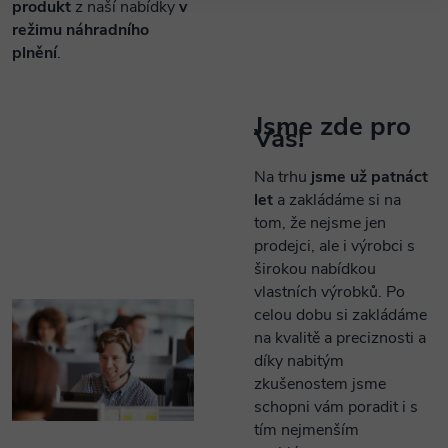
produkt
z naší nabídky
v
režimu náhradního
plnění
.
Jsme zde pro
Vás!
Na trhu
jsme už patnáct
let
a zakládáme si na
tom, že nejsme jen
prodejci, ale i výrobci s
širokou nabídkou
vlastních výrobků. Po
celou dobu si zakládáme
na kvalitě a preciznosti a
díky nabitým
zkušenostem jsme
schopni vám poradit i s
tím nejmenším