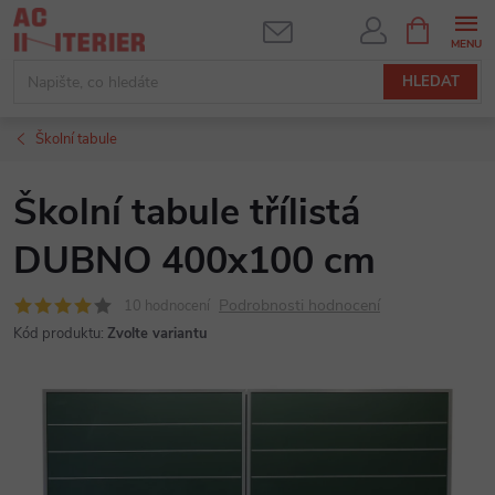
Přejít
NÁKUPNÍ
KOŠÍK
na
obsah
HLEDAT
Školní tabule
Školní tabule třílistá
DUBNO 400x100 cm
Podrobnosti hodnocení
10 hodnocení
Kód produktu:
Zvolte variantu