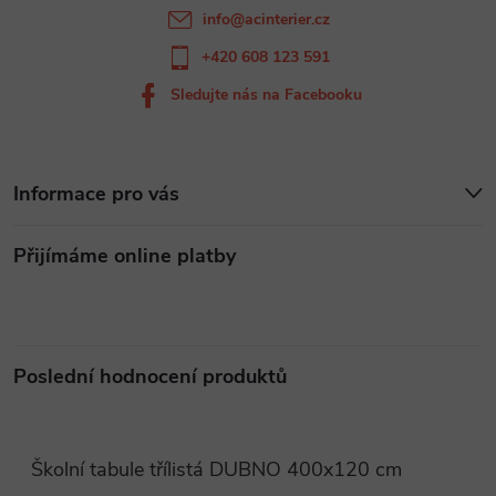
í
info
@
acinterier.cz
+420 608 123 591
Sledujte nás na Facebooku
Informace pro vás
Přijímáme online platby
Poslední hodnocení produktů
Školní tabule třílistá DUBNO 400x120 cm