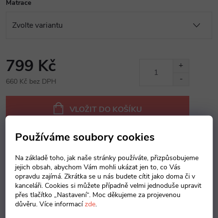
Matrace
799 Kč
660 Kč bez DPH
Měrná
cena:
VLOŽIT DO KOŠÍKU
Používáme soubory cookies
Dotaz k produktu
Hlídací pes
Sdílet
Na základě toho, jak naše stránky používáte, přizpůsobujeme
jejich obsah, abychom Vám mohli ukázat jen to, co Vás
opravdu zajímá. Zkrátka se u nás budete cítit jako doma či v
Záruka
:
2 roky
kanceláři. Cookies si můžete případně velmi jednoduše upravit
přes tlačítko „Nastavení“. Moc děkujeme za projevenou
důvěru. Více informací
zde
.
Popis produktu