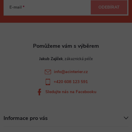
á
E-mail
ODEBÍRAT
p
a
t
Jakub Zajíček
í
info
@
acinterier.cz
+420 608 123 591
Sledujte nás na Facebooku
Informace pro vás