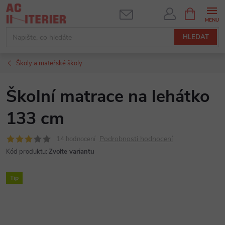
Přejít
NÁKUPNÍ
KOŠÍK
na
obsah
HLEDAT
Školy a mateřské školy
Školní matrace na lehátko
133 cm
Podrobnosti hodnocení
14 hodnocení
Kód produktu:
Zvolte variantu
Tip