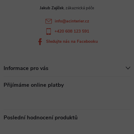
t
Jakub Zajíček
í
info
@
acinterier.cz
+420 608 123 591
Sledujte nás na Facebooku
Informace pro vás
Přijímáme online platby
Poslední hodnocení produktů