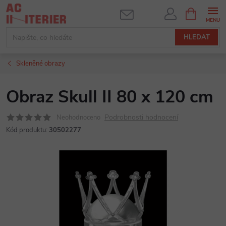
Přejít
NÁKUPNÍ
KOŠÍK
na
obsah
HLEDAT
Skleněné obrazy
Obraz Skull II 80 x 120 cm
Podrobnosti hodnocení
Neohodnoceno
Kód produktu:
30502277