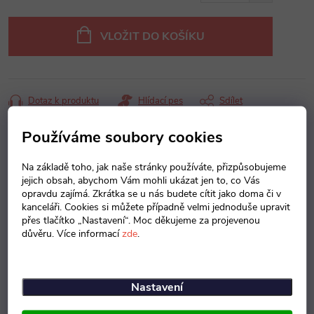
Měrná
cena:
VLOŽIT DO KOŠÍKU
Dotaz k produktu
Hlídací pes
Sdílet
Používáme soubory cookies
Záruka
:
5 let
Na základě toho, jak naše stránky používáte, přizpůsobujeme
Popis produktu
jejich obsah, abychom Vám mohli ukázat jen to, co Vás
opravdu zajímá. Zkrátka se u nás budete cítit jako doma či v
Detailní popis produktu
kanceláři. Cookies si můžete případně velmi jednoduše upravit
přes tlačítko „Nastavení“. Moc děkujeme za projevenou
důvěru. Více informací
zde
.
Popis produktu není dostupný
Nastavení
Parametry produktu