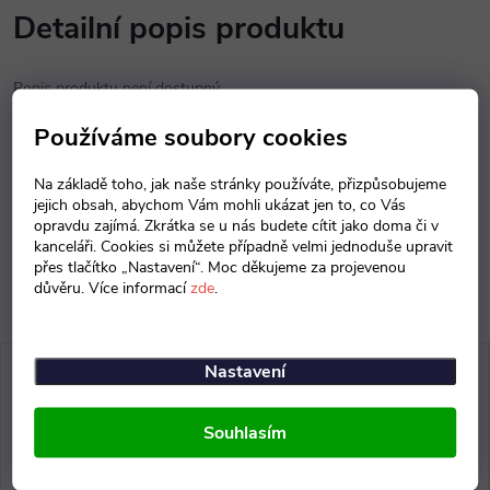
Detailní popis produktu
Popis produktu není dostupný
Používáme soubory cookies
Parametry produktu
Na základě toho, jak naše stránky používáte, přizpůsobujeme
Diskuse
jejich obsah, abychom Vám mohli ukázat jen to, co Vás
opravdu zajímá. Zkrátka se u nás budete cítit jako doma či v
kanceláři. Cookies si můžete případně velmi jednoduše upravit
přes tlačítko „Nastavení“. Moc děkujeme za projevenou
důvěru. Více informací
zde
.
Nastavení
Souhlasím