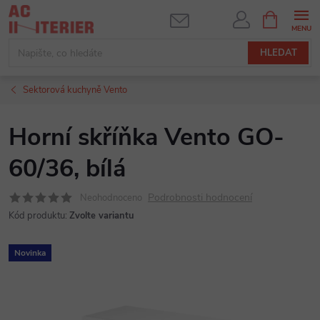
Přejít
NÁKUPNÍ
KOŠÍK
na
obsah
HLEDAT
Sektorová kuchyně Vento
Horní skříňka Vento GO-
60/36, bílá
Podrobnosti hodnocení
Neohodnoceno
Kód produktu:
Zvolte variantu
Novinka