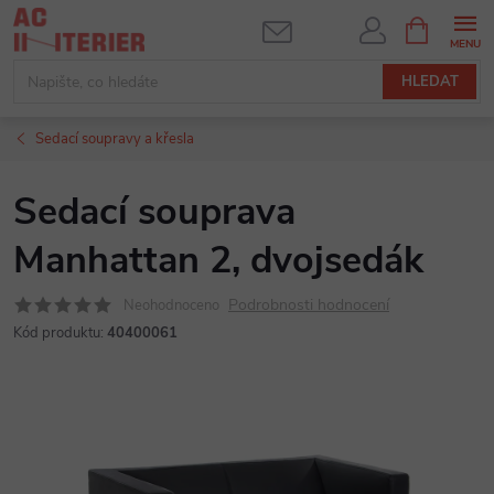
Přejít
NÁKUPNÍ
KOŠÍK
na
obsah
HLEDAT
Sedací soupravy a křesla
Sedací souprava
Manhattan 2, dvojsedák
Podrobnosti hodnocení
Neohodnoceno
Kód produktu:
40400061