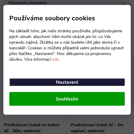
Parametry produktu
Používáme soubory cookies
Diskuse
Na základě toho, jak naše stránky používáte, přizpůsobujeme
jejich obsah, abychom Vám mohli ukázat jen to, co Vás
opravdu zajímá. Zkrátka se u nás budete cítit jako doma či v
kanceláři. Cookies si můžete případně velmi jednoduše upravit
přes tlačítko „Nastavení“. Moc děkujeme za projevenou
důvěru. Více informací
zde
.
Nastavení
Souhlasím
Prodlužovací kabel na bubnu
Prodlužovací kabel 4Z - 3m,
4Z - 50m, venkovní
vypínač, venkovní