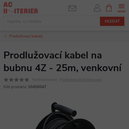
Přejít
NÁKUPNÍ
KOŠÍK
na
obsah
HLEDAT
Prodlužovací kabely
Prodlužovací kabel na
bubnu 4Z - 25m, venkovní
Podrobnosti hodnocení
Neohodnoceno
Kód produktu:
10450047