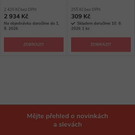
2 425 Kč bez DPH
255 Kč bez DPH
2 934 Kč
309 Kč
Na objednávku doručíme do 1.
Skladem doručíme 10. 8.
9. 2026
2026
1 ks
ZOBRAZIT
ZOBRAZIT
Mějte přehled o novinkách
a slevách
Z