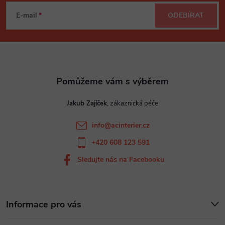
á
E-mail
ODEBÍRAT
p
a
t
Jakub Zajíček
í
info
@
acinterier.cz
+420 608 123 591
Sledujte nás na Facebooku
Informace pro vás