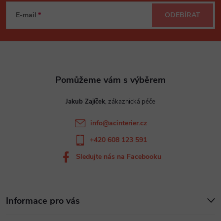
á
E-mail
ODEBÍRAT
p
a
t
Jakub Zajíček
í
info
@
acinterier.cz
+420 608 123 591
Sledujte nás na Facebooku
Informace pro vás