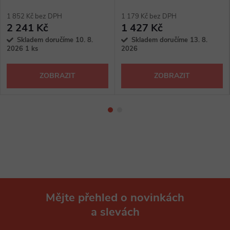
1 852 Kč bez DPH
1 179 Kč bez DPH
2 241 Kč
1 427 Kč
Skladem doručíme 10. 8.
Skladem doručíme 13. 8.
2026
1 ks
2026
ZOBRAZIT
ZOBRAZIT
Mějte přehled o novinkách
a slevách
Z