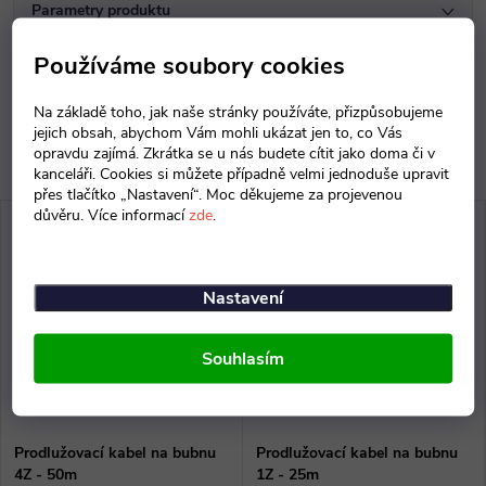
Parametry produktu
Používáme soubory cookies
Diskuse
Na základě toho, jak naše stránky používáte, přizpůsobujeme
jejich obsah, abychom Vám mohli ukázat jen to, co Vás
opravdu zajímá. Zkrátka se u nás budete cítit jako doma či v
kanceláři. Cookies si můžete případně velmi jednoduše upravit
přes tlačítko „Nastavení“. Moc děkujeme za projevenou
důvěru. Více informací
zde
.
Nastavení
Souhlasím
Prodlužovací kabel na bubnu
Prodlužovací kabel na bubnu
4Z - 50m
1Z - 25m