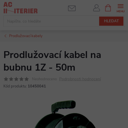
Přejít
NÁKUPNÍ
KOŠÍK
na
obsah
HLEDAT
Prodlužovací kabely
Prodlužovací kabel na
bubnu 1Z - 50m
Podrobnosti hodnocení
Neohodnoceno
Kód produktu:
10450041