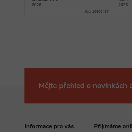
doručíme 10. 8.
doručím
2026
2026
Kód:
10600493
Kód:
10600417
Mějte přehled o novinkách
Z
á
p
Informace pro vás
Přijímáme onl