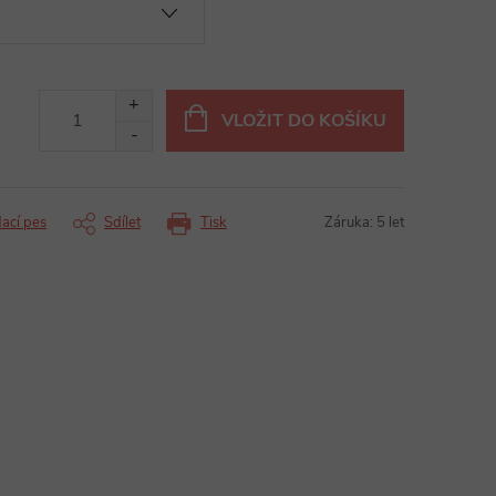
VLOŽIT DO KOŠÍKU
dací pes
Sdílet
Tisk
Záruka
:
5 let