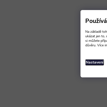
Používá
Na základě toh
ukázat jen to,
si můžete příp
důvěru. Více i
Nastavení