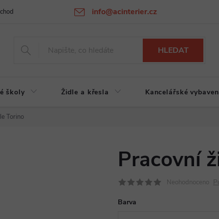
info@acinterier.cz
chodní podmínky
Ochrana osobních údajů
Atypická výroba na zak
HLEDAT
é školy
Židle a křesla
Kancelářské vybaven
le Torino
Pracovní ž
P
Neohodnoceno
Barva