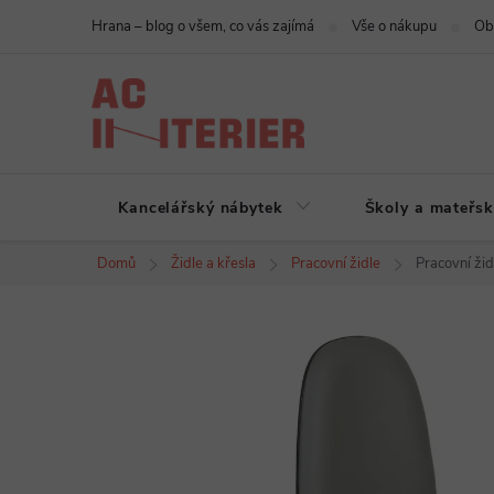
Přejít
Hrana – blog o všem, co vás zajímá
Vše o nákupu
Ob
na
obsah
Kancelářský nábytek
Školy a mateřsk
Domů
Židle a křesla
Pracovní židle
Pracovní žid