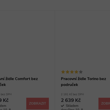
vní židle Comfort bez
Pracovní židle Torino bez
ček
područek
č bez DPH
2 181 Kč bez DPH
9 Kč
2 639 Kč
ZOBRAZIT
ZOBR
adem
Skladem