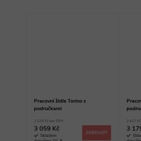
Pracovní židle Torino s
Praco
područkami
podru
2 528 Kč bez DPH
2 627 K
3 059 Kč
3 17
BRAZIT
ZOBRAZIT
Skladem
Skl