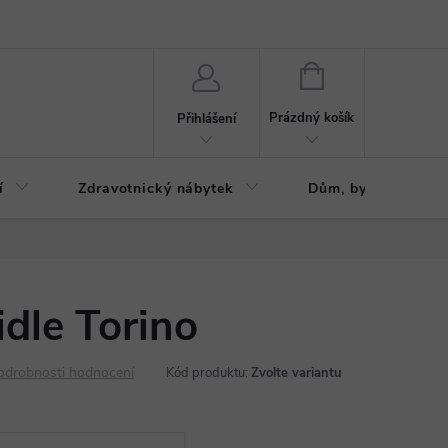
ázku
Reklamační řád
NÁKUPNÍ
KOŠÍK
Prázdný košík
Přihlášení
í
Zdravotnický nábytek
Dům, byt, zahrada
idle Torino
odrobnosti hodnocení
Kód produktu:
Zvolte variantu