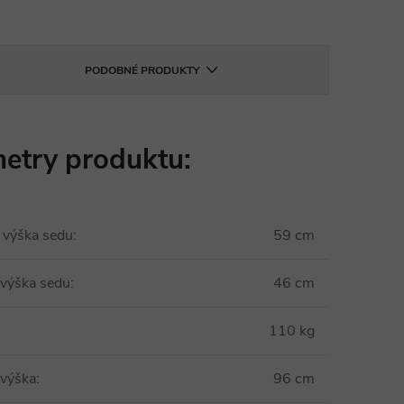
PODOBNÉ PRODUKTY
etry produktu:
 výška sedu
:
59 cm
 výška sedu
:
46 cm
110 kg
 výška
:
96 cm