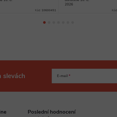
e 10. 8.
doručíme 10. 8.
2026
Kód:
10600451
Kód
a slevách
E-mail
ine
Poslední hodnocení