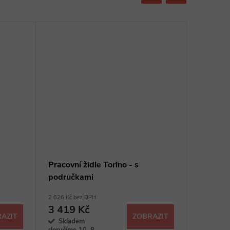
Pracovní židle Torino - s
Pracovní
područkami
2 826 Kč bez DPH
2 677 Kč b
3 419 Kč
3 239
AZIT
ZOBRAZIT
Skladem
Sklad