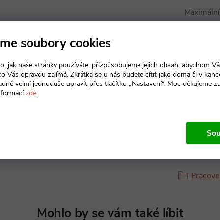
Maximální
Hloubka s
me soubory cookies
Materiál k
o, jak naše stránky používáte, přizpůsobujeme jejich obsah, abychom V
 co Vás opravdu zajímá. Zkrátka se u nás budete cítit jako doma či v kance
adně velmi jednoduše upravit přes tlačítko „Nastavení“. Moc děkujeme z
Materiál s
nformací
zde
.
Sou
Produkt n
Pracovní