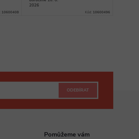
doručíme 10. 8.
doručíme 
2026
2026
:
10600408
Kód:
10600496
ODEBÍRAT