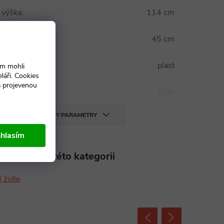
 výška
:
114 cm
edáku
:
45 cm
říže
:
plast
ám mohli
láři. Cookies
a projevenou
edadla
:
kůže
VŠECHNY PARAMETRY
hlasím
aleznete v této kategorii
 židle