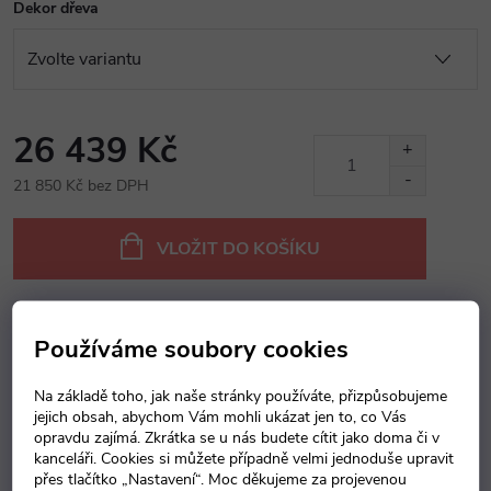
Dekor dřeva
26 439 Kč
21 850 Kč bez DPH
Měrná
cena:
VLOŽIT DO KOŠÍKU
Používáme soubory cookies
Dotaz k produktu
Hlídací pes
Sdílet
Na základě toho, jak naše stránky používáte, přizpůsobujeme
jejich obsah, abychom Vám mohli ukázat jen to, co Vás
Popis produktu
opravdu zajímá. Zkrátka se u nás budete cítit jako doma či v
kanceláři. Cookies si můžete případně velmi jednoduše upravit
Detailní popis produktu
přes tlačítko „Nastavení“. Moc děkujeme za projevenou