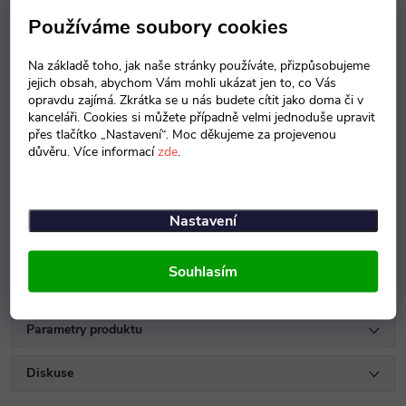
Používáme soubory cookies
Na základě toho, jak naše stránky používáte, přizpůsobujeme
jejich obsah, abychom Vám mohli ukázat jen to, co Vás
opravdu zajímá. Zkrátka se u nás budete cítit jako doma či v
kanceláři. Cookies si můžete případně velmi jednoduše upravit
Buk
Javor
Calvados
přes tlačítko „Nastavení“. Moc děkujeme za projevenou
důvěru. Více informací
zde
.
Nastavení
Souhlasím
Parametry produktu
Diskuse