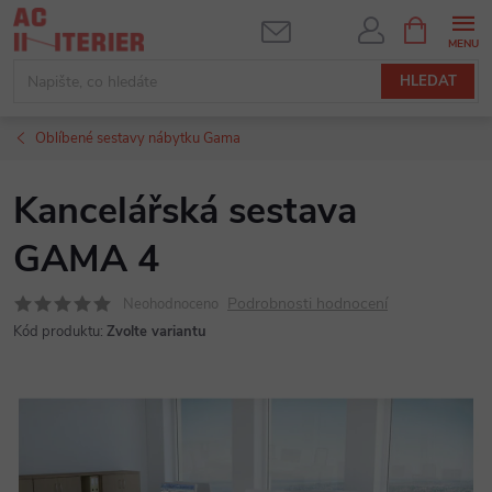
Přejít
NÁKUPNÍ
KOŠÍK
na
obsah
HLEDAT
Oblíbené sestavy nábytku Gama
Kancelářská sestava
GAMA 4
Podrobnosti hodnocení
Neohodnoceno
Kód produktu:
Zvolte variantu