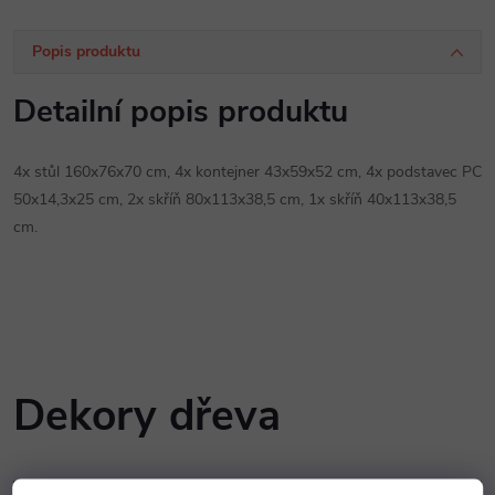
Popis produktu
Detailní popis produktu
4x stůl 160x76x70 cm, 4x kontejner 43x59x52 cm, 4x podstavec PC
50x14,3x25 cm, 2x skříň 80x113x38,5 cm, 1x skříň 40x113x38,5
cm.
Dekory dřeva