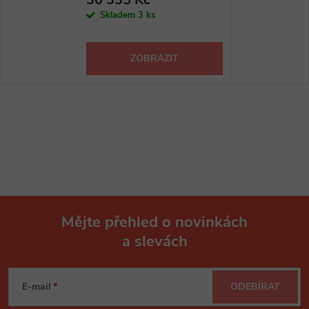
Skladem
3 ks
ZOBRAZIT
Mějte přehled o novinkách
a slevách
Z
á
E-mail
ODEBÍRAT