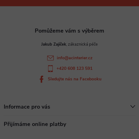
p
a
t
Jakub Zajíček
í
info
@
acinterier.cz
+420 608 123 591
Sledujte nás na Facebooku
Informace pro vás
Přijímáme online platby