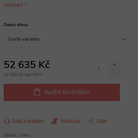
informace
Dekor dřeva
52 635 Kč
43 500 Kč bez DPH
Měrná
cena:
VLOŽIT DO KOŠÍKU
Dotaz k produktu
Hlídací pes
Sdílet
Záruka
:
2 roky