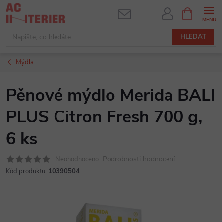
Přejít
NÁKUPNÍ
KOŠÍK
na
obsah
HLEDAT
Mýdla
Pěnové mýdlo Merida BALI
PLUS Citron Fresh 700 g,
6 ks
Podrobnosti hodnocení
Neohodnoceno
Kód produktu:
10390504