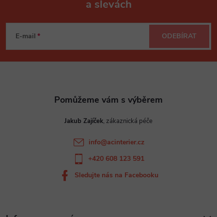
a slevách
Z
á
E-mail
ODEBÍRAT
p
a
t
Jakub Zajíček
í
info
@
acinterier.cz
+420 608 123 591
Sledujte nás na Facebooku