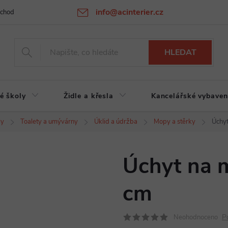
info@acinterier.cz
chodní podmínky
Ochrana osobních údajů
Atypická výroba na zak
HLEDAT
é školy
Židle a křesla
Kancelářské vybaven
ly
Toalety a umývárny
Úklid a údržba
Mopy a stěrky
Úchy
Úchyt na 
cm
P
Neohodnoceno