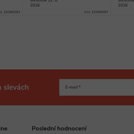
doručíme 12. 8.
doručíme
2026
2026
d:
10390262
Kód:
10390097
a slevách
E-mail
ine
Poslední hodnocení