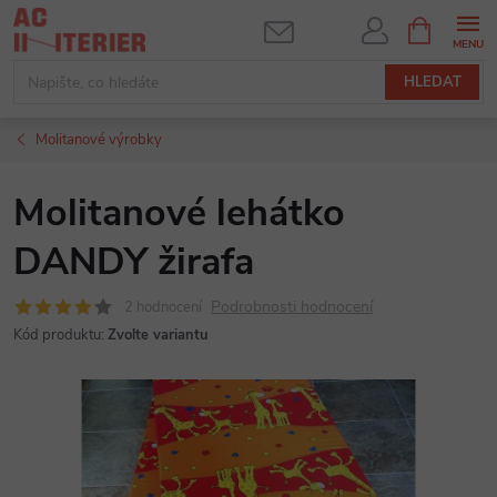
Přejít
NÁKUPNÍ
KOŠÍK
na
obsah
HLEDAT
Molitanové výrobky
Molitanové lehátko
DANDY žirafa
Podrobnosti hodnocení
2 hodnocení
Kód produktu:
Zvolte variantu