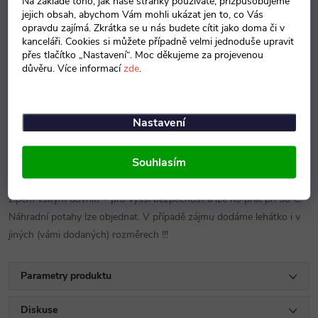
Na základě toho, jak naše stránky používáte, přizpůsobujeme
jejich obsah, abychom Vám mohli ukázat jen to, co Vás
opravdu zajímá. Zkrátka se u nás budete cítit jako doma či v
Popis produktu
kanceláři. Cookies si můžete případně velmi jednoduše upravit
přes tlačítko „Nastavení“. Moc děkujeme za projevenou
Detailní popis produktu
důvěru. Více informací
zde
.
Molitanová lehátka Dandy o rozměrech 130x55x10 cm a hmotnosti
Nastavení
2 kg, jsou vyrobena z kvalitního molitanu (25 cm/1m3). Vrchní
strana je ze 100% bavlny v provedení červená nebo modrá žirafa,
Souhlasím
spodní jednobarevná část je z materiálu Ridana 100% PAD v
barvách červená, modrá, žlutá nebo zelená. Potah je snímatelný se
zipem všitým dovnitř - pro vyšší bezpečnost a lze ho prát při 30°C.
Náhradní potahy lze objednat. V případě zájmu dodáme lehátko i v
jiných (vámi dodaných) rozměrech !!!
Parametry produktu
Diskuse