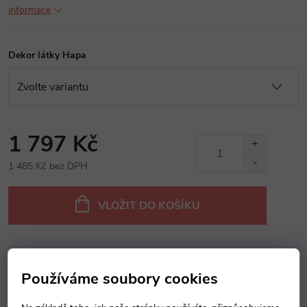
informace
Dekor látky Hapa
1 797 Kč
1 485 Kč bez DPH
Měrná
cena:
VLOŽIT DO KOŠÍKU
Dotaz k produktu
Hlídací pes
Sdílet
Používáme soubory cookies
Záruka
:
2 roky