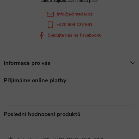
Jakub Zajíček
í
info
@
acinterier.cz
+420 608 123 591
Sledujte nás na Facebooku
Informace pro vás
Přijímáme online platby
Poslední hodnocení produktů