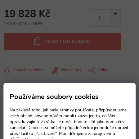
19 828 Kč
16 387 Kč bez DPH
Měrná
cena:
VLOŽIT DO KOŠÍKU
Dotaz k produktu
Hlídací pes
Sdílet
Záruka
:
2 roky
Používáme soubory cookies
Popis produktu
Na základě toho, jak naše stránky používáte, přizpůsobujeme
jejich obsah, abychom Vám mohli ukázat jen to, co Vás
Detailní popis produktu
opravdu zajímá. Zkrátka se u nás budete cítit jako doma či v
kanceláři. Cookies si můžete případně velmi jednoduše upravit
přes tlačítko „Nastavení“. Moc děkujeme za projevenou
krychle : 30 x 30 x 30cm - 2 kusy kvádr : 60 x 30 x 30cm - 2 kusy