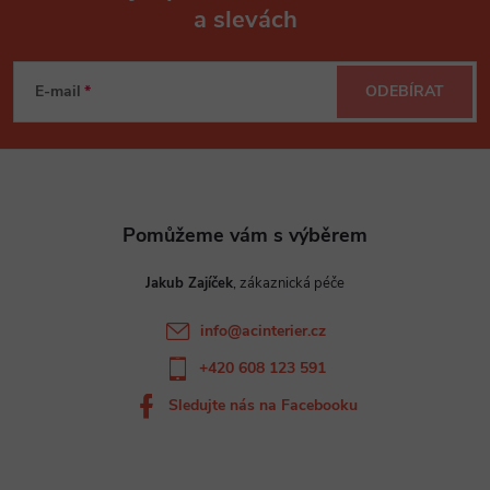
a slevách
Z
á
E-mail
ODEBÍRAT
p
a
t
Jakub Zajíček
í
info
@
acinterier.cz
+420 608 123 591
Sledujte nás na Facebooku