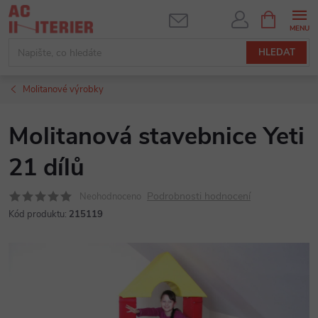
Přejít
NÁKUPNÍ
KOŠÍK
na
obsah
HLEDAT
Molitanové výrobky
Molitanová stavebnice Yeti
21 dílů
Podrobnosti hodnocení
Neohodnoceno
Kód produktu:
215119