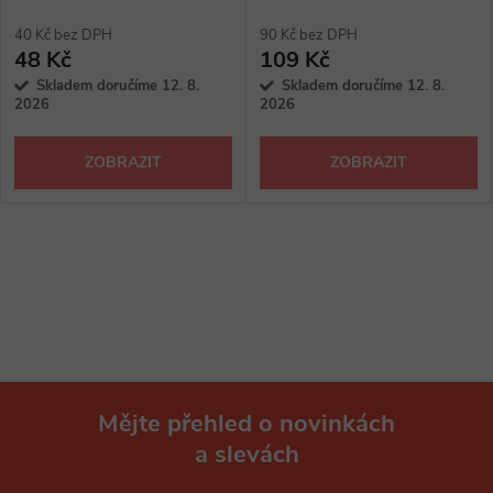
2 ks
40 Kč bez DPH
90 Kč bez DPH
48 Kč
109 Kč
Skladem doručíme 12. 8.
Skladem doručíme 12. 8.
2026
2026
ZOBRAZIT
ZOBRAZIT
Mějte přehled o novinkách
a slevách
Z