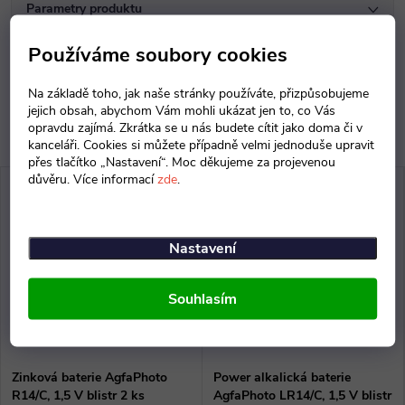
Parametry produktu
Používáme soubory cookies
Diskuse
Na základě toho, jak naše stránky používáte, přizpůsobujeme
jejich obsah, abychom Vám mohli ukázat jen to, co Vás
opravdu zajímá. Zkrátka se u nás budete cítit jako doma či v
kanceláři. Cookies si můžete případně velmi jednoduše upravit
přes tlačítko „Nastavení“. Moc děkujeme za projevenou
důvěru. Více informací
zde
.
Nastavení
Souhlasím
Zinková baterie AgfaPhoto
Power alkalická baterie
R14/C, 1,5 V blistr 2 ks
AgfaPhoto LR14/C, 1,5 V blistr