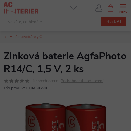
Přejít
NÁKUPNÍ
KOŠÍK
na
obsah
HLEDAT
Malé monočlánky C
Zinková baterie AgfaPhoto
R14/C, 1,5 V, 2 ks
Podrobnosti hodnocení
Neohodnoceno
Kód produktu:
10450290