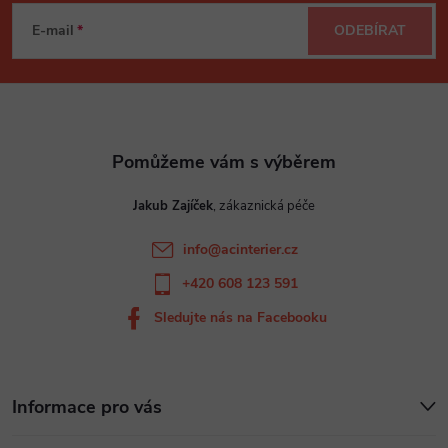
á
E-mail
ODEBÍRAT
p
a
t
Jakub Zajíček
í
info
@
acinterier.cz
+420 608 123 591
Sledujte nás na Facebooku
Informace pro vás