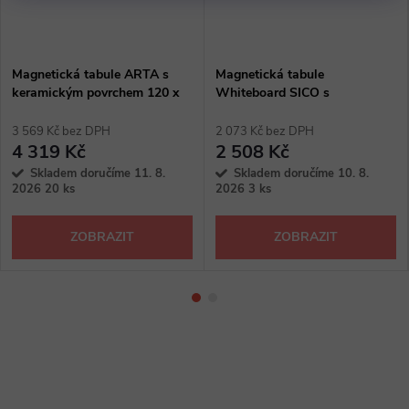
Magnetická tabule ARTA s
Magnetická tabule
keramickým povrchem 120 x
Whiteboard SICO s
90 cm
keramickým povrchem 120 x
90 cm, bílá
3 569 Kč bez DPH
2 073 Kč bez DPH
4 319 Kč
2 508 Kč
Skladem doručíme 11. 8.
Skladem doručíme 10. 8.
2026
20 ks
2026
3 ks
ZOBRAZIT
ZOBRAZIT