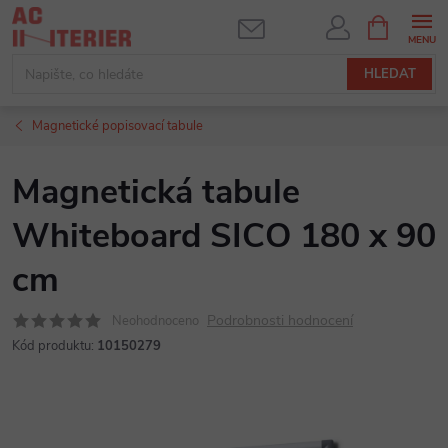
Přejít
NÁKUPNÍ
KOŠÍK
na
obsah
HLEDAT
Magnetické popisovací tabule
Magnetická tabule
Whiteboard SICO 180 x 90
cm
Podrobnosti hodnocení
Neohodnoceno
Kód produktu:
10150279