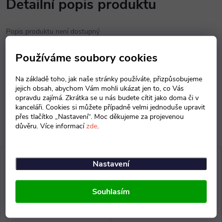
Detailní popis produktu
Popis produktu není dostupný
Používáme soubory cookies
Parametry produktu
Na základě toho, jak naše stránky používáte, přizpůsobujeme
Diskuse
jejich obsah, abychom Vám mohli ukázat jen to, co Vás
opravdu zajímá. Zkrátka se u nás budete cítit jako doma či v
kanceláři. Cookies si můžete případně velmi jednoduše upravit
přes tlačítko „Nastavení“. Moc děkujeme za projevenou
důvěru. Více informací
zde
.
Nastavení
Souhlasím