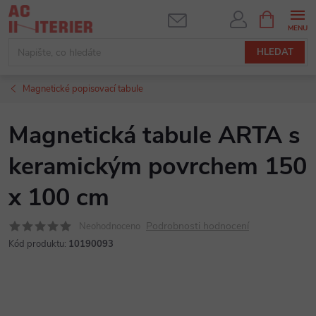
Přejít
NÁKUPNÍ
KOŠÍK
na
obsah
HLEDAT
Magnetické popisovací tabule
Magnetická tabule ARTA s
keramickým povrchem 150
x 100 cm
Podrobnosti hodnocení
Neohodnoceno
Kód produktu:
10190093