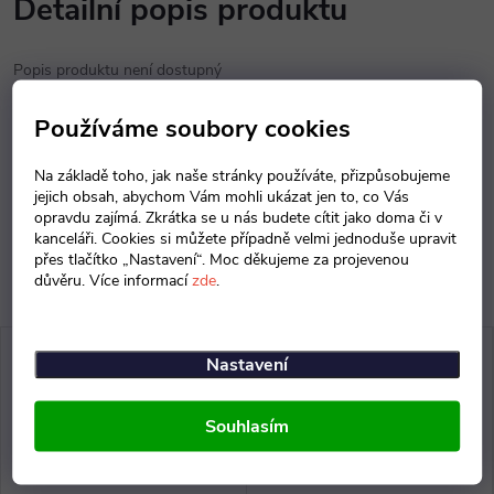
Detailní popis produktu
Popis produktu není dostupný
Používáme soubory cookies
Parametry produktu
Na základě toho, jak naše stránky používáte, přizpůsobujeme
Diskuse
jejich obsah, abychom Vám mohli ukázat jen to, co Vás
opravdu zajímá. Zkrátka se u nás budete cítit jako doma či v
kanceláři. Cookies si můžete případně velmi jednoduše upravit
přes tlačítko „Nastavení“. Moc děkujeme za projevenou
důvěru. Více informací
zde
.
Nastavení
Souhlasím