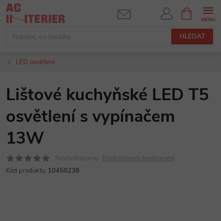
Přejít
NÁKUPNÍ
KOŠÍK
na
obsah
HLEDAT
LED osvětlení
Lištové kuchyňské LED T5
osvětlení s vypínačem
13W
Podrobnosti hodnocení
Neohodnoceno
Kód produktu:
10450238