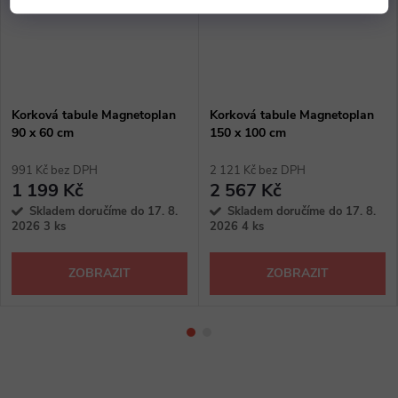
Korková tabule Magnetoplan
Korková tabule Magnetoplan
90 x 60 cm
150 x 100 cm
991 Kč bez DPH
2 121 Kč bez DPH
1 199 Kč
2 567 Kč
Skladem doručíme do 17. 8.
Skladem doručíme do 17. 8.
2026
3 ks
2026
4 ks
ZOBRAZIT
ZOBRAZIT