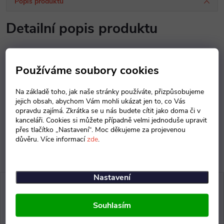
Popis produktu
Detailní popis produktu
Popis produktu není dostupný
Používáme soubory cookies
Parametry produktu
Na základě toho, jak naše stránky používáte, přizpůsobujeme
jejich obsah, abychom Vám mohli ukázat jen to, co Vás
Diskuse
opravdu zajímá. Zkrátka se u nás budete cítit jako doma či v
kanceláři. Cookies si můžete případně velmi jednoduše upravit
přes tlačítko „Nastavení“. Moc děkujeme za projevenou
důvěru. Více informací
zde
.
Nastavení
Souhlasím