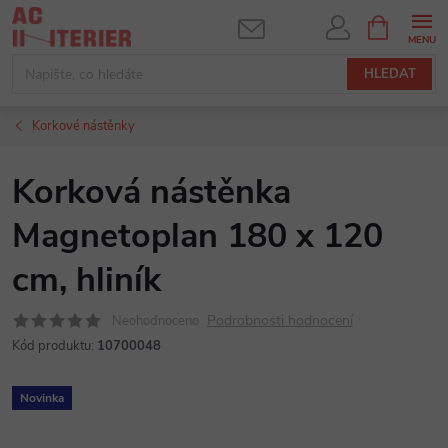
Přejít
NÁKUPNÍ
KOŠÍK
na
obsah
HLEDAT
Korkové nástěnky
Korková nástěnka
Magnetoplan 180 x 120
cm, hliník
Podrobnosti hodnocení
Neohodnoceno
Kód produktu:
10700048
Novinka