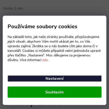
Záruka
:
2 roky
Popis produktu
Používáme soubory cookies
Detailní popis produktu
Na základě toho, jak naše stránky používáte, přizpůsobujeme
jejich obsah, abychom Vám mohli ukázat jen to, co Vás
opravdu zajímá. Zkrátka se u nás budete cítit jako doma či v
Zdravotnické přístavné a mobilní kontejnery jsou vyráběny z desek
kanceláři. Cookies si můžete případně velmi jednoduše upravit
18 mm s ABS hranou 2 mm. Horní zásuvka je vybavena zámkem, za
přes tlačítko „Nastavení“. Moc děkujeme za projevenou
důvěru. Více informací
zde
.
příplatek je možnost dodat centrální zámek. Provedení kontejnerů je
dřevodekor, UNI barva, nebo kombinace. Kontejner má plastová
kolečky. Atest zdravotní nezávadnosti.
Nastavení
Souhlasím
Dekory dřeva