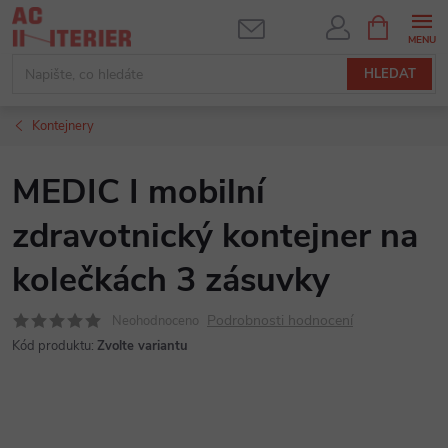
Přejít
NÁKUPNÍ
KOŠÍK
na
obsah
HLEDAT
Kontejnery
MEDIC I mobilní
zdravotnický kontejner na
kolečkách 3 zásuvky
Podrobnosti hodnocení
Neohodnoceno
Kód produktu:
Zvolte variantu