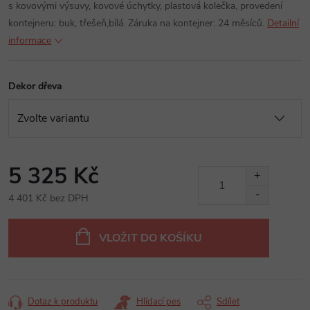
s kovovými výsuvy, kovové úchytky, plastová kolečka, provedení
kontejneru: buk, třešeň,bílá. Záruka na kontejner: 24 měsíců.
Detailní
informace
Dekor dřeva
5 325 Kč
4 401 Kč bez DPH
Měrná
cena:
VLOŽIT DO KOŠÍKU
Dotaz k produktu
Hlídací pes
Sdílet