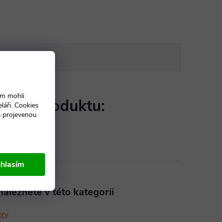
DISKUZE
ám mohli
etry produktu:
láři. Cookies
a projevenou
ň | Bílá | Javor
:
hlasím
aleznete v této kategorii
ery