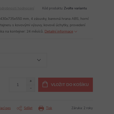
odrobnosti hodnocení
Kód produktu:
Zvolte variantu
r 430x735x550 mm, 4 zásuvky, barevná hrana ABS, horní
ejneru s kovovými výsuvy, kovové úchytky, provedení
ruka na kontejner: 24 měsíců.
Detailní informace
VLOŽIT DO KOŠÍKU
dací pes
Sdílet
Tisk
Záruka
:
2 roky