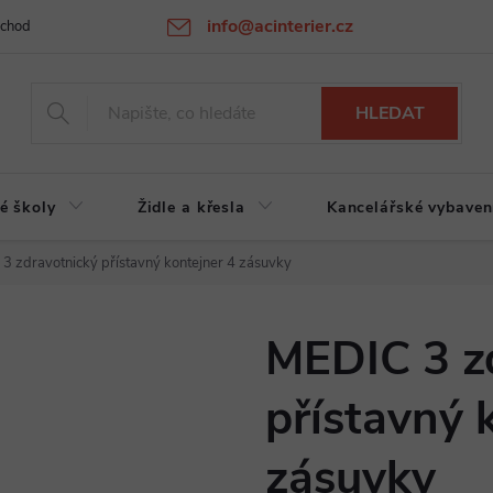
info@acinterier.cz
chodní podmínky
Ochrana osobních údajů
Atypická výroba na zak
HLEDAT
é školy
Židle a křesla
Kancelářské vybaven
3 zdravotnický přístavný kontejner 4 zásuvky
MEDIC 3 z
přístavný 
zásuvky