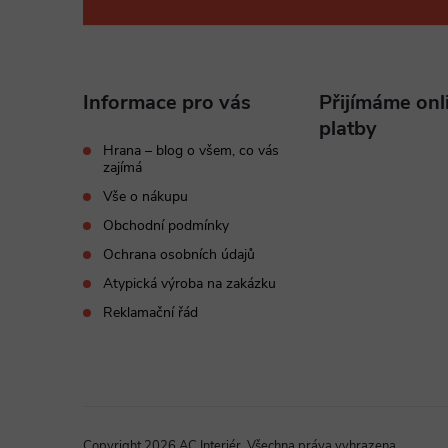
á
p
Informace pro vás
Přijímáme onl
a
platby
Hrana – blog o všem, co vás
zajímá
t
Vše o nákupu
í
Obchodní podmínky
Ochrana osobních údajů
Atypická výroba na zakázku
Reklamační řád
Copyright 2026
AC Interiér
. Všechna práva vyhrazena.