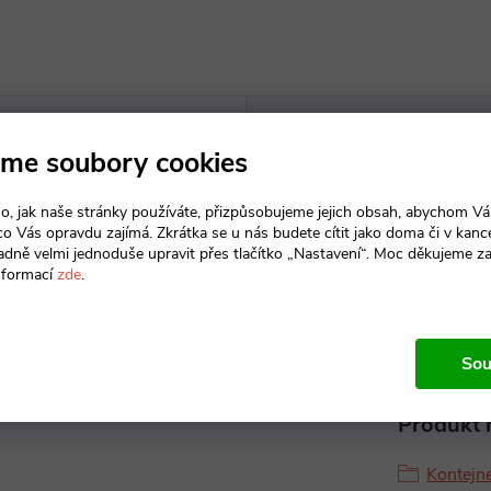
me soubory cookies
o, jak naše stránky používáte, přizpůsobujeme jejich obsah, abychom V
Param
 co Vás opravdu zajímá. Zkrátka se u nás budete cítit jako doma či v kance
adně velmi jednoduše upravit přes tlačítko „Nastavení“. Moc děkujeme z
nformací
zde
.
 mm a boky z desek o síle 18
Buk | Třeše
suvka je vybavena zámkem, za
Sou
ní kontejnerů je dřevodekor,
dnosti.
Produkt n
Kontejn