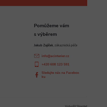
Jakub Zajíček
info
@
acinterier.cz
+420 608 123 591
Sledujte nás na Faceboo
ku
Vytvořil Shoptet