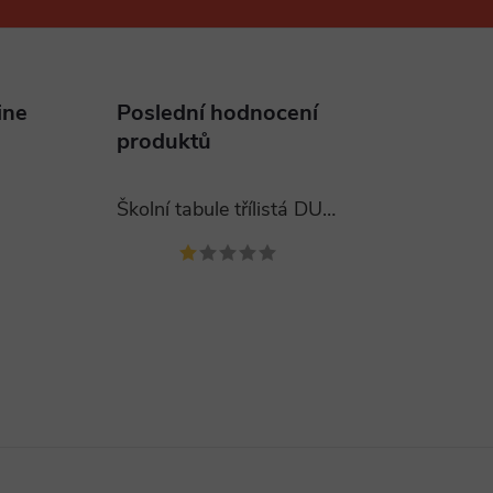
ine
Poslední hodnocení
produktů
Školní tabule třílistá DUBNO 400x120 cm