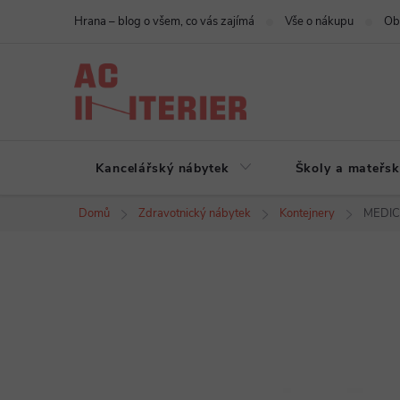
Přejít
Hrana – blog o všem, co vás zajímá
Vše o nákupu
Ob
na
obsah
Kancelářský nábytek
Školy a mateřsk
Domů
Zdravotnický nábytek
Kontejnery
MEDIC 