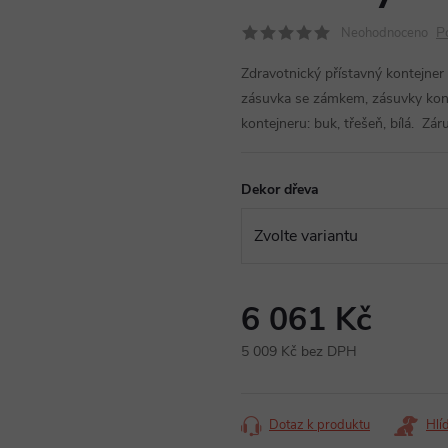
P
Neohodnoceno
Zdravotnický přístavný kontejne
zásuvka se zámkem, zásuvky kont
kontejneru: buk, třešeň, bílá. Zá
Dekor dřeva
6 061 Kč
5 009 Kč bez DPH
Měrná
cena:
Dotaz k produktu
Hlí