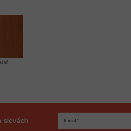
ešeň
a slevách
E-mail