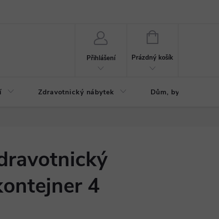
ázku
Reklamační řád
NÁKUPNÍ
KOŠÍK
Prázdný košík
Přihlášení
í
Zdravotnický nábytek
Dům, byt, zahrada
dravotnický
kontejner 4