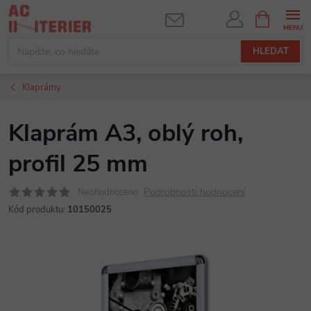
Přejít
NÁKUPNÍ
KOŠÍK
na
obsah
HLEDAT
Klaprámy
Klaprám A3, oblý roh,
profil 25 mm
Podrobnosti hodnocení
Neohodnoceno
Kód produktu:
10150025