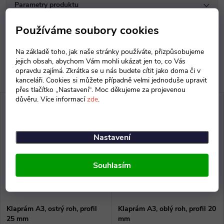
Parametry produktu
Používáme soubory cookies
Diskuse
Na základě toho, jak naše stránky používáte, přizpůsobujeme
jejich obsah, abychom Vám mohli ukázat jen to, co Vás
opravdu zajímá. Zkrátka se u nás budete cítit jako doma či v
kanceláři. Cookies si můžete případně velmi jednoduše upravit
přes tlačítko „Nastavení“. Moc děkujeme za projevenou
důvěru. Více informací
zde
.
Nastavení
Souhlasím
Klaprám A3, ostrý roh, profil
Klaprám A3, oblý roh, profil 20
25 mm
mm