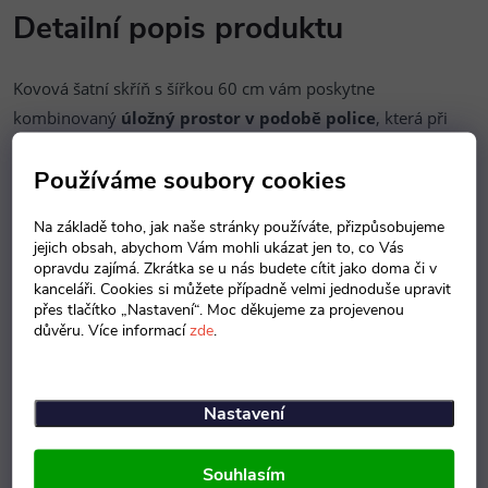
Detailní popis produktu
Kovová šatní skříň s šířkou 60 cm vám poskytne
kombinovaný
úložný prostor v podobě police
, která při
rovnoměrném rozložení disponuje
nosností až 40 kg
. Skříň
Používáme soubory cookies
dále obsahuje v obou svých polovinách
kovový věšák
.
Veškerý obsah skříně bude navíc zabezpečen
Na základě toho, jak naše stránky používáte, přizpůsobujeme
jejich obsah, abychom Vám mohli ukázat jen to, co Vás
otočným zámkem, ke kterému dodáváme hned 2 klíče.
opravdu zajímá. Zkrátka se u nás budete cítit jako doma či v
kanceláři. Cookies si můžete případně velmi jednoduše upravit
Konstrukce skříně je vyrobena z pevného ocelového plechu a
přes tlačítko „Nastavení“. Moc děkujeme za projevenou
dodáváme ji
ve 3 barevných provedeních
dvířek. Jedná se
důvěru. Více informací
zde
.
o standardizovanou šedou barvu RAL 7035, modrou barvu
RAL 5012 a červenou barvu RAL 3000.
Nastavení
arametry:
Barva
:
RAL 3000, RAL 5012, RAL 7035
Souhlasím