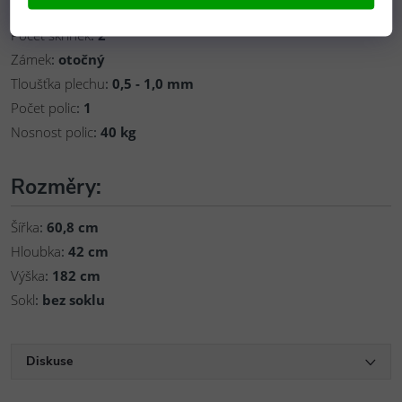
Typ kovové skříňky
:
bez podstavy
Počet skříněk
:
2
Zámek
:
otočný
Tloušťka plechu
:
0,5 - 1,0 mm
Počet polic
:
1
Nosnost polic
:
40 kg
Rozměry:
Šířka
:
60,8 cm
Hloubka
:
42 cm
Výška
:
182 cm
Sokl
:
bez soklu
Diskuse