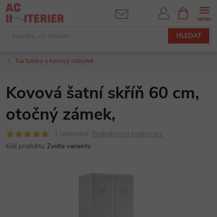
Přejít
NÁKUPNÍ
KOŠÍK
na
obsah
HLEDAT
Kartotéky a kovový nábytek
Kovová šatní skříň 60 cm,
otočný zámek,
Podrobnosti hodnocení
1 hodnocení
Kód produktu:
Zvolte variantu