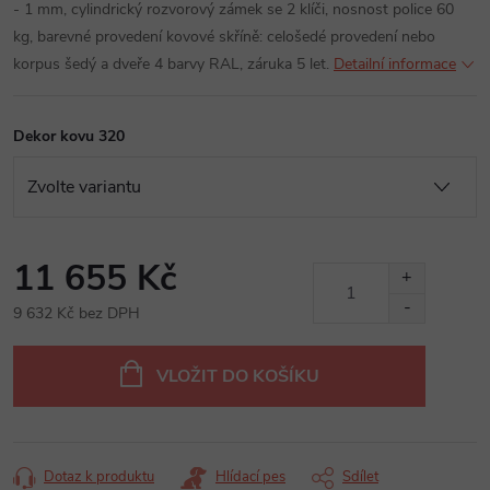
- 1 mm, cylindrický rozvorový zámek se 2 klíči, nosnost police 60
kg, barevné provedení kovové skříně: celošedé provedení nebo
korpus šedý a dveře 4 barvy RAL, záruka 5 let.
Detailní informace
Dekor kovu 320
11 655 Kč
9 632 Kč bez DPH
Měrná
cena:
VLOŽIT DO KOŠÍKU
Dotaz k produktu
Hlídací pes
Sdílet