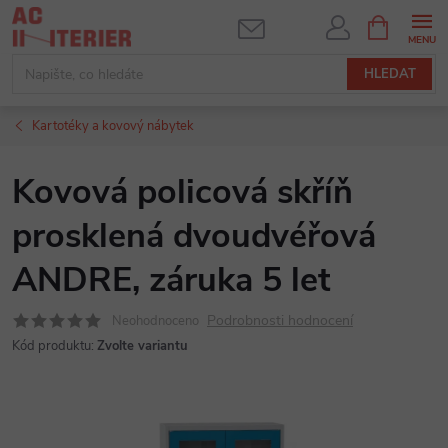
Přejít
NÁKUPNÍ
KOŠÍK
na
obsah
HLEDAT
Kartotéky a kovový nábytek
Kovová policová skříň
prosklená dvoudvéřová
ANDRE, záruka 5 let
Podrobnosti hodnocení
Neohodnoceno
Kód produktu:
Zvolte variantu