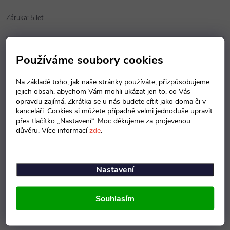
Záruka
:
5 let
Popis produktu
Používáme soubory cookies
Detailní popis produktu
Na základě toho, jak naše stránky používáte, přizpůsobujeme
jejich obsah, abychom Vám mohli ukázat jen to, co Vás
opravdu zajímá. Zkrátka se u nás budete cítit jako doma či v
Dvoudveřová kovová skříň s prosklenými dveřmi a se čtyřmi
kanceláři. Cookies si můžete případně velmi jednoduše upravit
policemi. Dveře se skleněnou výplní, Možnost náhrady dveří se
přes tlačítko „Nastavení“. Moc děkujeme za projevenou
skleněnou výplní za plné dveře, dveře s drátěnou výplní nebo z
důvěru. Více informací
zde
.
lamina. Robustní svařovaný korpus skříně, čtyři stavitelné police.
Nosnost police 60 kg Nosnost korpusu 300 kg
Nastavení
Souhlasím