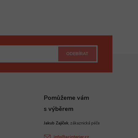
ODEBÍRAT
Jakub Zajíček
info
@
acinterier.cz