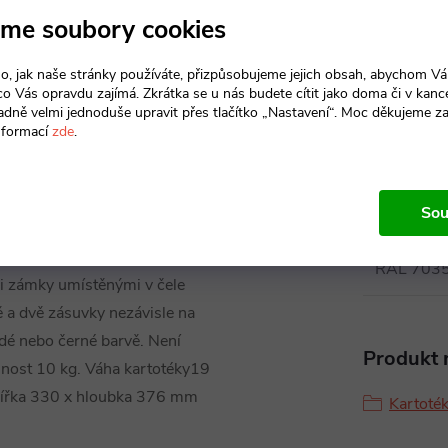
me soubory cookies
o, jak naše stránky používáte, přizpůsobujeme jejich obsah, abychom V
 co Vás opravdu zajímá. Zkrátka se u nás budete cítit jako doma či v kance
adně velmi jednoduše upravit přes tlačítko „Nastavení“. Moc děkujeme z
nformací
zde
.
Param
Sou
ř. svařovaný korpus kartotéky.
RAL 7035
i zámky umístěnými v čele
 a dvě zásuvky nezávisle na
dé nebo černé barvě. Není
Produkt n
snost 10 kg. Váha kartotéky19
 šířka 330 x hloubka 376 mm
Kartoté