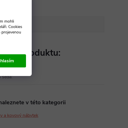
ám mohli
DISKUZE
láři. Cookies
a projevenou
etry produktu:
hlasím
 šedá
:
aleznete v této kategorii
ky a kovový nábytek