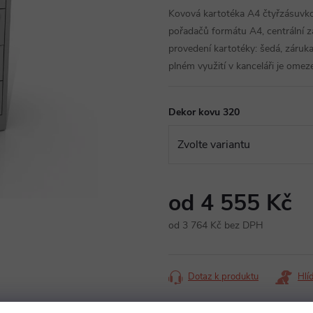
Kovová kartotéka A4 čtyřzásuvk
pořadačů formátu A4, centrální 
provedení kartotéky: šedá, záruk
plném využití v kanceláři je omez
Dekor kovu 320
od
4 555 Kč
od
3 764 Kč
bez DPH
Měrná
cena:
Dotaz k produktu
Hlí