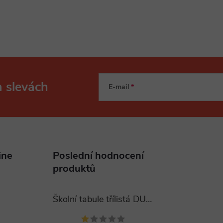
a slevách
E-mail
ine
Poslední hodnocení
produktů
Školní tabule třílistá DUBNO 400x120 cm