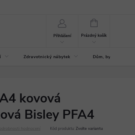
ázku
Reklamační řád
NÁKUPNÍ
KOŠÍK
Prázdný košík
Přihlášení
í
Zdravotnický nábytek
Dům, byt, zahrada
 A4 kovová
ková Bisley PFA4
odrobnosti hodnocení
Kód produktu:
Zvolte variantu