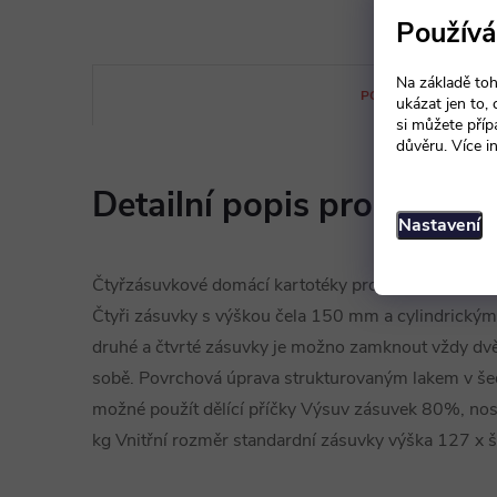
Používá
Na základě toh
POPIS PRODUKTU
ukázat jen to,
si můžete příp
důvěru. Více i
Detailní popis produktu
Nastavení
Čtyřzásuvkové domácí kartotéky pro domácí kancelá
Čtyři zásuvky s výškou čela 150 mm a cylindrickým
druhé a čtvrté zásuvky je možno zamknout vždy dvě
sobě. Povrchová úprava strukturovaným lakem v še
možné použít dělící příčky Výsuv zásuvek 80%, no
kg Vnitřní rozměr standardní zásuvky výška 127 x