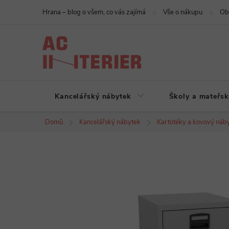
Přejít
Hrana – blog o všem, co vás zajímá
Vše o nákupu
Ob
na
obsah
Kancelářský nábytek
Školy a mateřsk
Domů
Kancelářský nábytek
Kartotéky a kovový náb