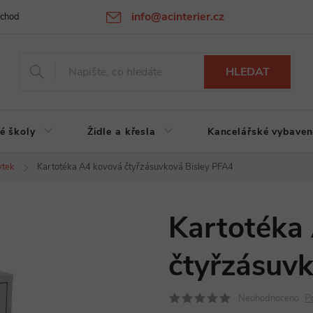
info@acinterier.cz
chodní podmínky
Ochrana osobních údajů
Atypická výroba na zak
HLEDAT
é školy
Židle a křesla
Kancelářské vybaven
ytek
Kartotéka A4 kovová čtyřzásuvková Bisley PFA4
Kartotéka
čtyřzásuv
P
Neohodnoceno