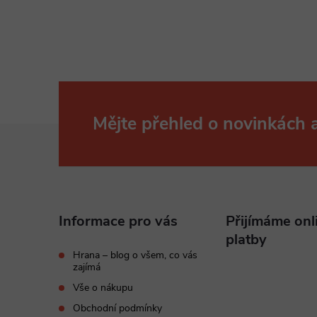
Mějte přehled o novinkách
Z
á
p
Informace pro vás
Přijímáme onl
a
platby
Hrana – blog o všem, co vás
zajímá
t
Vše o nákupu
Obchodní podmínky