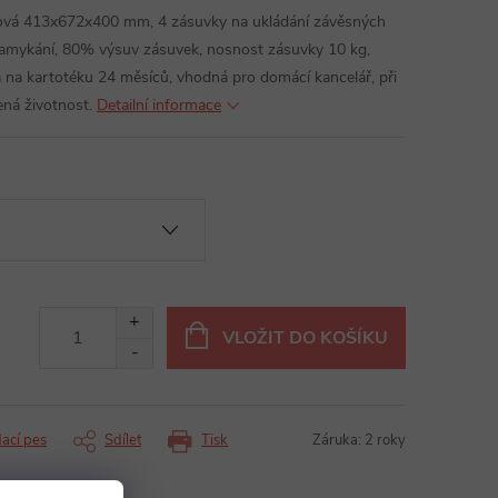
ová 413x672x400 mm, 4 zásuvky na ukládání závěsných
zamykání, 80% výsuv zásuvek, nosnost zásuvky 10 kg,
a na kartotéku 24 měsíců, vhodná pro domácí kancelář, při
ená životnost.
Detailní informace
VLOŽIT DO KOŠÍKU
dací pes
Sdílet
Tisk
Záruka
:
2 roky