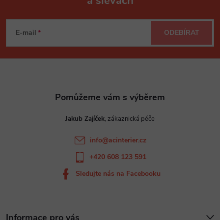
a slevách
Z
á
E-mail
ODEBÍRAT
p
a
t
Jakub Zajíček
í
info
@
acinterier.cz
+420 608 123 591
Sledujte nás na Facebooku
Informace pro vás