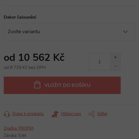
Dekor čalounění
od
10 562 Kč
od
8 729 Kč
bez DPH
Měrná
cena:
VLOŽIT DO KOŠÍKU
Dotaz k produktu
Hlídací pes
Sdílet
Značka:
PROFIM
Záruka
:
5 let