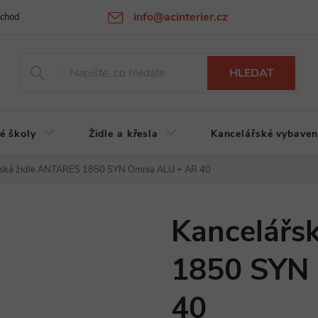
info@acinterier.cz
chodní podmínky
Ochrana osobních údajů
Atypická výroba na zak
HLEDAT
é školy
Židle a křesla
Kancelářské vybaven
řská židle ANTARES 1850 SYN Omnia ALU + AR 40
Kancelářs
1850 SYN
40