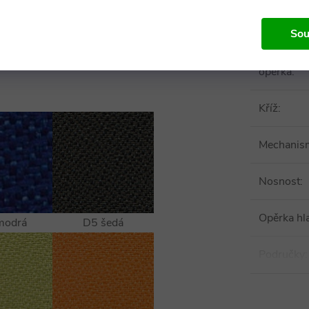
sedák
:
Sou
Bederní
opěrka
:
Kříž
:
Mechanis
Nosnost
:
Opěrka hl
modrá
D5 šedá
Područky
: