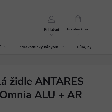
ázku
Reklamační řád
NÁKUPNÍ
KOŠÍK
Prázdný košík
Přihlášení
í
Zdravotnický nábytek
Dům, byt, zahrada
ká židle ANTARES
 Omnia ALU + AR