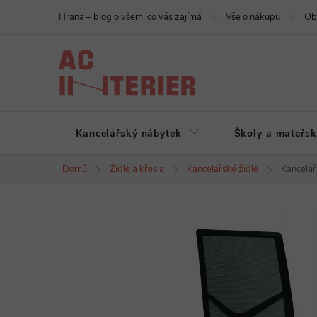
Přejít
Hrana – blog o všem, co vás zajímá
Vše o nákupu
Ob
na
obsah
Kancelářský nábytek
Školy a mateřsk
Domů
Židle a křesla
Kancelářské židle
Kancelá