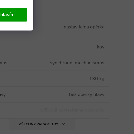
hlasím
nastavitelná opěrka
kov
mus
:
synchronní mechanismus
130 kg
avy
:
bez opěrky hlavy
výškově nastavitelné područky
VŠECHNY PARAMETRY