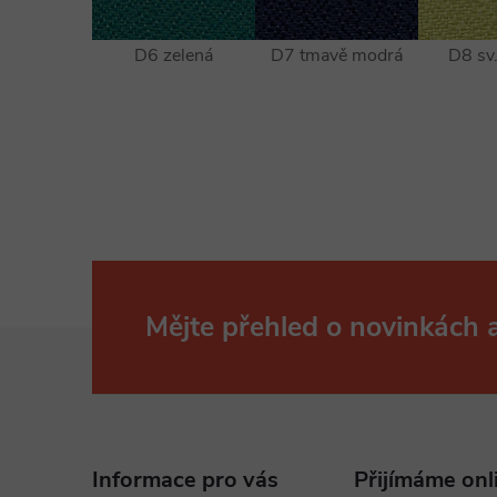
D6 zelená
D7 tmavě modrá
D8 sv.
Mějte přehled o novinkách
Z
á
p
Informace pro vás
Přijímáme onl