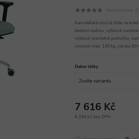
P
Neohodnoceno
Kancelářská otočná židle na kole
bederní opěrou, výškové nastave
výškově stavitelné područky, nas
nosnost max. 130 kg, záruka 60 
Dekor látky
7 616 Kč
6 294 Kč bez DPH
Měrná
cena: