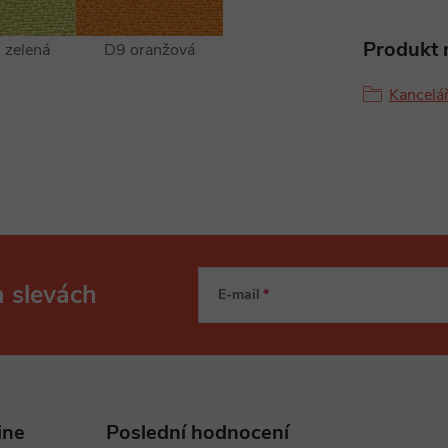
Produkt n
 zelená
D9 oranžová
Kancelář
a slevách
E-mail
ine
Poslední hodnocení