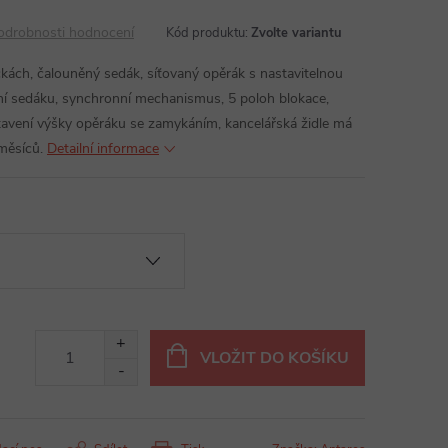
odrobnosti hodnocení
Kód produktu:
Zvolte variantu
čkách, čalouněný sedák, síťovaný opěrák s nastavitelnou
ní sedáku, synchronní mechanismus, 5 poloh blokace,
tavení výšky opěráku se zamykáním, kancelářská židle má
měsíců.
Detailní informace
VLOŽIT DO KOŠÍKU