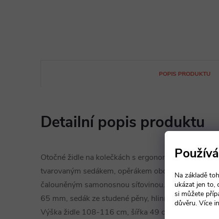
POPIS PRODUKTU
Detailní popis produktu
Používá
Otočné židle na kolečkách s ergonomicky
tvarovaným sedákem, opěrákem oboustranně
Na základě toh
čalouněným samonosnou síťovinou. Kolečka průmě
ukázat jen to,
si můžete příp
65 mm, sedák ze studené pěny, hliníkový leštěný kří
důvěru. Více i
Výška židle 108-116 cm, šířka 49 cm, hloubka sed