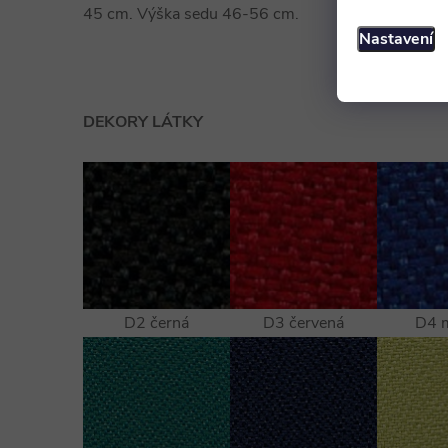
45 cm. Výška sedu 46-56 cm.
Nastavení
DEKORY LÁTKY
D2 černá
D3 červená
D4 