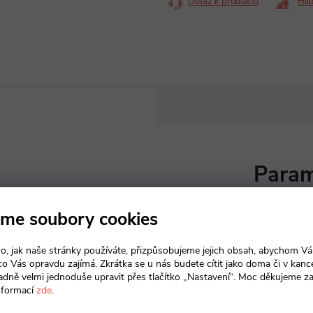
Dotaz k produktu
Hlí
Param
me soubory cookies
Barva
:
o, jak naše stránky používáte, přizpůsobujeme jejich obsah, abychom V
r
 co Vás opravdu zajímá. Zkrátka se u nás budete cítit jako doma či v kance
adně velmi jednoduše upravit přes tlačítko „Nastavení“. Moc děkujeme z
ž.
Hloubkov
nformací
zde
.
áku
nastavitel