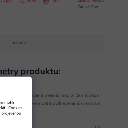
dací pes
Sdílet
Tisk
Značka:
Antares
Záruka
:
5 let
DISKUZE
etry produktu:
červená, zelená, modrá, černá, šedá,
ám mohli
tmavě modrá, světle zelená, oranžová
láři. Cookies
a projevenou
ě
ný
ne