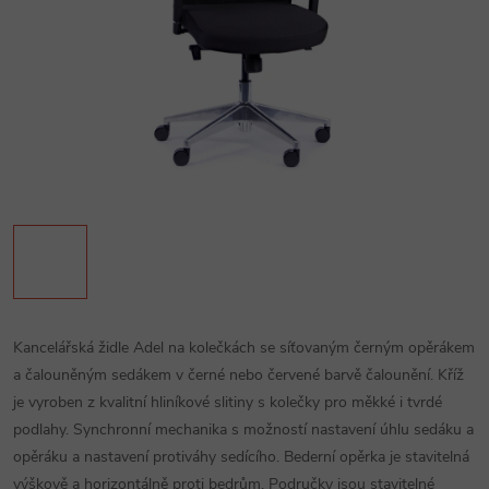
Kancelářská židle Adel na kolečkách se síťovaným černým opěrákem
a čalouněným sedákem v černé nebo červené barvě čalounění. Kříž
je vyroben z kvalitní hliníkové slitiny s kolečky pro měkké i tvrdé
podlahy. Synchronní mechanika s možností nastavení úhlu sedáku a
opěráku a nastavení protiváhy sedícího. Bederní opěrka je stavitelná
výškově a horizontálně proti bedrům. Područky jsou stavitelné