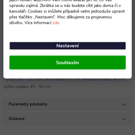
opravdu zajímá. Zkrátka se u nás budete cítit jako doma či v
Záruka
:
3 roky
kanceláři. Cookies si můžete případně velmi jednoduše upravit
přes tlačítko „Nastavení“. Moc děkujeme za projevenou
důvěru. Více informací
zde
.
Popis produktu
Detailní popis produktu
Nastavení
Kancelářská židle je čalouněny černou síťovinou na opěráku a
Souhlasím
černou nebo červenou látkou na sedáku. Záruka 36 měsíců.
Výška 102 - 112 cm, šířka sedáku 51 cm, hloubka sedáku 48 cm,
výška sedáku 45 - 55 cm.
Parametry produktu
Diskuse