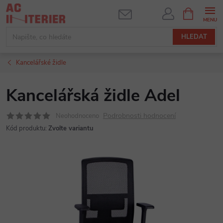
Přejít
NÁKUPNÍ
KOŠÍK
na
obsah
HLEDAT
Kancelářské židle
Kancelářská židle Adel
Podrobnosti hodnocení
Neohodnoceno
Kód produktu:
Zvolte variantu