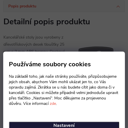
Popis produktu
Detailní popis produktu
Kancelářské stoly jsou vyrobeny z
dřevotřískových desek tloušťky 25
mm s 2 mm ABS hranou. Deskové
podnože mají tloušťku 18 mm a
Používáme soubory cookies
hranu ABS. Výška stolů je 755 mm.
U tvarovaných stolů je nutno
Na základě toho, jak naše stránky používáte, přizpůsobujeme
upřesnit pravé nebo levé provedení.
jejich obsah, abychom Vám mohli ukázat jen to, co Vás
opravdu zajímá. Zkrátka se u nás budete cítit jako doma či v
kanceláři. Cookies si můžete případně velmi jednoduše upravit
přes tlačítko „Nastavení“. Moc děkujeme za projevenou
důvěru. Více informací
zde
.
Nastavení