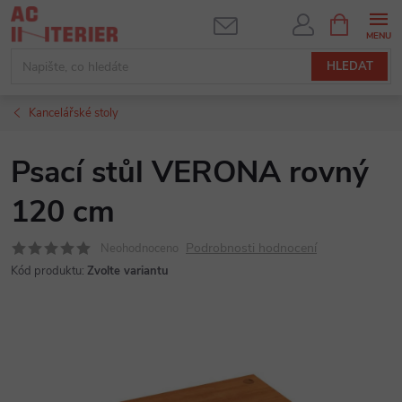
Přejít
NÁKUPNÍ
KOŠÍK
na
obsah
HLEDAT
Kancelářské stoly
Psací stůl VERONA rovný
120 cm
Podrobnosti hodnocení
Neohodnoceno
Kód produktu:
Zvolte variantu