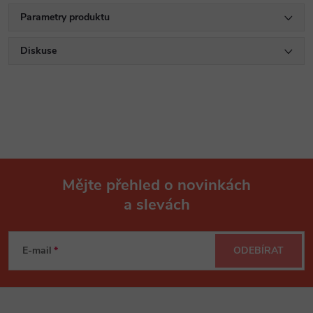
Parametry produktu
Diskuse
Mějte přehled o novinkách
a slevách
Z
á
E-mail
ODEBÍRAT
p