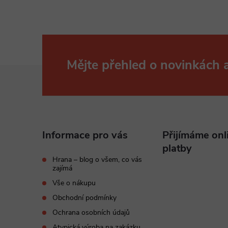
Mějte přehled o novinkách
Z
á
p
Informace pro vás
Přijímáme onl
a
platby
Hrana – blog o všem, co vás
zajímá
t
Vše o nákupu
í
Obchodní podmínky
Ochrana osobních údajů
Atypická výroba na zakázku