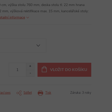
0 cm, výška stolu 760 mm, deska stolu tl. 22 mm hrana
 mm, výšková rektifikace max. 15 mm, kancelářské stoly:
etailní informace
VLOŽIT DO KOŠÍKU
dací pes
Sdílet
Tisk
Záruka
:
3 roky