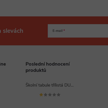
a slevách
E-mail
ine
Poslední hodnocení
produktů
Školní tabule třílistá DUBNO 400x120 cm