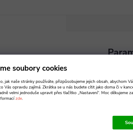
Param
me soubory cookies
Bříza | Hr
o, jak naše stránky používáte, přizpůsobujeme jejich obsah, abychom V
a
 co Vás opravdu zajímá. Zkrátka se u nás budete cítit jako doma či v kance
m,
adně velmi jednoduše upravit přes tlačítko „Nastavení“. Moc děkujeme z
tolů
nformací
zde
.
Produkt n
Kancelář
Sou