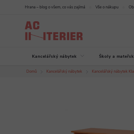
Přejít
Hrana – blog o všem, co vás zajímá
Vše o nákupu
Ob
na
obsah
Kancelářský nábytek
Školy a mateřsk
Domů
Kancelářský nábytek
Kancelářský nábytek Kla