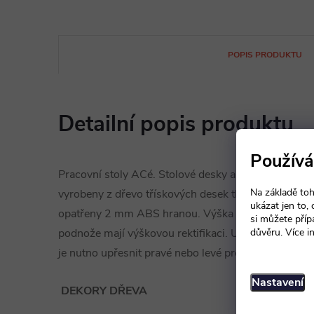
POPIS PRODUKTU
Detailní popis produktu
Používá
Pracovní stoly ACé. Stolové desky a podnože jsou
Na základě toh
vyrobeny z dřevo třískových desek tloušťky 22 mm 
ukázat jen to,
opatřeny 2 mm ABS hranou. Výška stolů je 760 m
si můžete příp
podnože mají výškovou rektifikaci. U tvarovaných s
důvěru. Více i
je nutno upřesnit pravé nebo levé provedení.
Nastavení
DEKORY DŘEVA