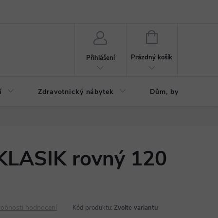
ázku
Reklamační řád
NÁKUPNÍ
KOŠÍK
Prázdný košík
Přihlášení
í
Zdravotnický nábytek
Dům, byt, zahrada
 KLASIK rovný 120
obnosti hodnocení
Kód produktu:
Zvolte variantu