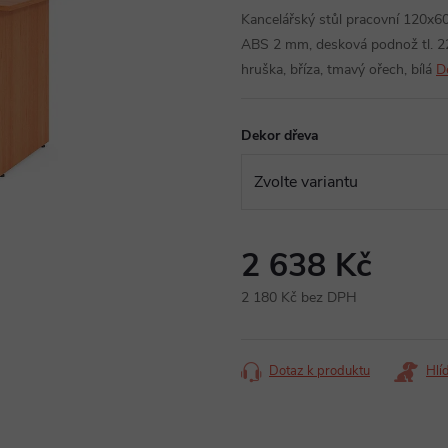
Kancelářský stůl pracovní 120x6
ABS 2 mm, desková podnož tl. 22
hruška, bříza, tmavý ořech, bílá
D
Dekor dřeva
2 638 Kč
2 180 Kč bez DPH
Měrná
cena:
Dotaz k produktu
Hlí