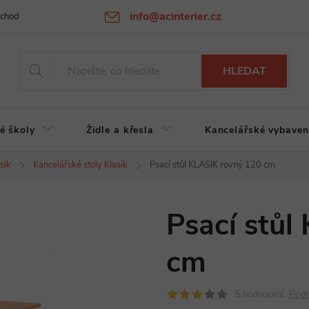
info@acinterier.cz
chodní podmínky
Ochrana osobních údajů
Atypická výroba na zak
HLEDAT
é školy
Židle a křesla
Kancelářské vybaven
sik
Kancelářské stoly Klasik
Psací stůl KLASIK rovný 120 cm
Psací stůl
cm
Podr
5 hodnocení