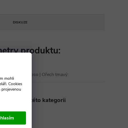
DISKUZE
etry produktu:
uška | Hruška aroso | Ořech tmavý
:
ám mohli
láři. Cookies
a projevenou
aleznete v této kategorii
ské stoly Klasik
hlasím