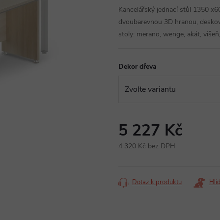
Kancelářský jednací stůl 1350 x
dvoubarevnou 3D hranou, desko
stoly: merano, wenge, akát, višeň
Dekor dřeva
5 227 Kč
4 320 Kč bez DPH
Měrná
cena:
Dotaz k produktu
Hlí