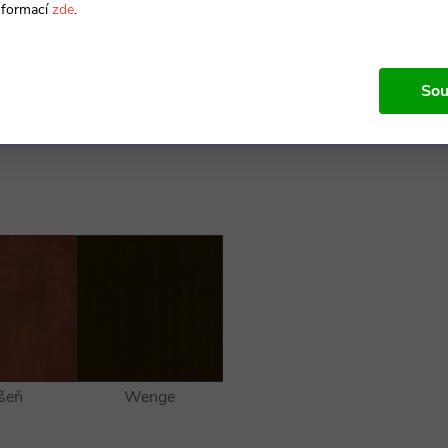
nformací
zde
.
Sou
šeň
Wenge