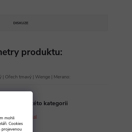
DISKUZE
etry produktu:
lý | Ořech tmavý | Wenge | Merano
:
aleznete v této kategorii
ské stoly Imperial
ám mohli
láři. Cookies
a projevenou