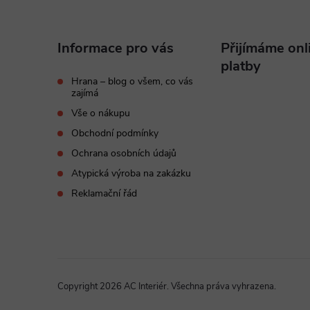
á
p
Informace pro vás
Přijímáme onl
a
platby
Hrana – blog o všem, co vás
zajímá
t
Vše o nákupu
í
Obchodní podmínky
Ochrana osobních údajů
Atypická výroba na zakázku
Reklamační řád
Copyright 2026
AC Interiér
. Všechna práva vyhrazena.