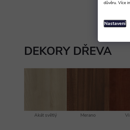
důvěru. Více i
Nastavení
DEKORY DŘEVA
Akát světlý
Merano
Vi