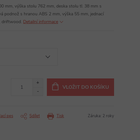
600 mm, výška stolu 762 mm, deska stolu tl. 38 mm s
vá podnož s hranou ABS 2 mm, výška 55 mm, jednací
, driftwood.
Detailní informace
VLOŽIT DO KOŠÍKU
dací pes
Sdílet
Tisk
Záruka
:
2 roky