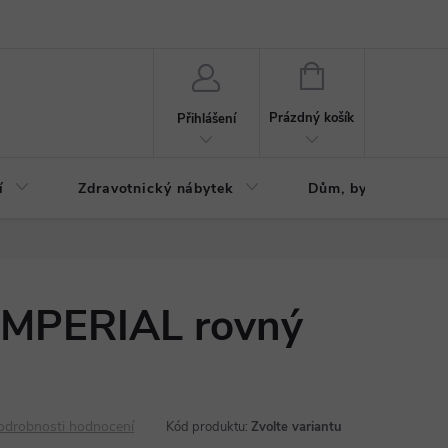
ázku
Reklamační řád
NÁKUPNÍ
KOŠÍK
Prázdný košík
Přihlášení
í
Zdravotnický nábytek
Dům, byt, zahrada
 IMPERIAL rovný
odrobnosti hodnocení
Kód produktu:
Zvolte variantu