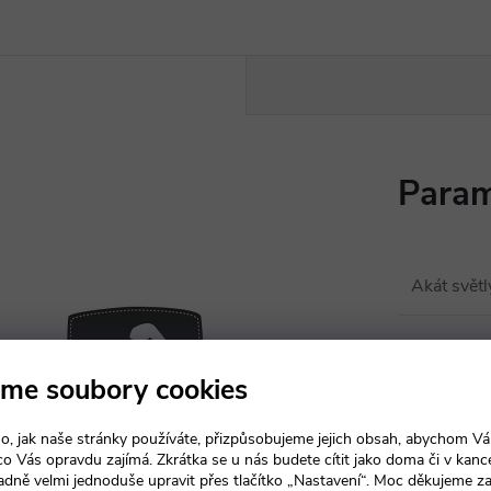
Param
Akát svět
m.
Produkt n
me soubory cookies
íle
Kancelář
o, jak naše stránky používáte, přizpůsobujeme jejich obsah, abychom V
 co Vás opravdu zajímá. Zkrátka se u nás budete cítit jako doma či v kance
adně velmi jednoduše upravit přes tlačítko „Nastavení“. Moc děkujeme z