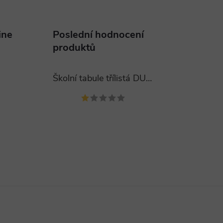
ine
Poslední hodnocení
produktů
Školní tabule třílistá DUBNO 400x120 cm