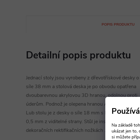
POPIS PRODUKTU
Detailní popis produktu
Jednací stoly jsou vyrobeny z dřevotřískové desky o
síle 38 mm a stolová deska je po obvodu opatřena
dvoubarevnou akrylovou 3D hranou, odolnou proti
úderům. Podnož je olepena hranou ABS o síle 2 m
Používá
Lub stolu je z desky o síle 18 mm s hranou ABS o s
0,5 mm z viditelné strany. Stůl je instalován na
Na základě toh
dekoračních rektifikačních nožkách .
ukázat jen to,
si můžete příp