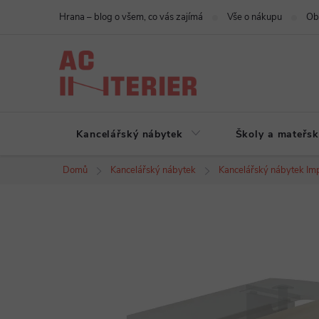
Přejít
Hrana – blog o všem, co vás zajímá
Vše o nákupu
Ob
na
obsah
Kancelářský nábytek
Školy a mateřsk
Domů
Kancelářský nábytek
Kancelářský nábytek Imp