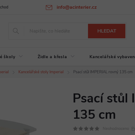
info@acinterier.cz
chodní podmínky
Ochrana osobních údajů
Atypická výroba na zak
HLEDAT
é školy
Židle a křesla
Kancelářské vybaven
erial
Kancelářské stoly Imperial
Psací stůl IMPERIAL rovný 135 cm
Psací stůl
135 cm
P
Neohodnoceno