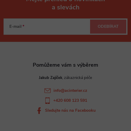
a slevách
Z
á
E-mail
ODEBÍRAT
p
a
t
Jakub Zajíček
í
info
@
acinterier.cz
+420 608 123 591
Sledujte nás na Facebooku