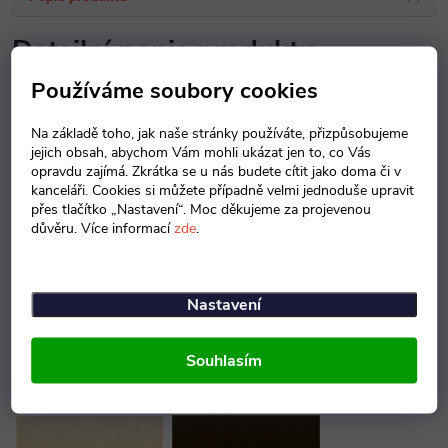
Detailní popis produktu
Používáme soubory cookies
Kancelářské skříně se vyrábí z dřevotřískové desky o síle 18 mm v
šedé barvě. Záda skříní jsou z sololitu o tloušťce 3 mm. Police o síle
Na základě toho, jak naše stránky používáte, přizpůsobujeme
jejich obsah, abychom Vám mohli ukázat jen to, co Vás
18 mm jsou v šedé barvě, výšku je možné regulovat. Dveře tl. 18
opravdu zajímá. Zkrátka se u nás budete cítit jako doma či v
mm s hranou ABS dle zvoleného dezénu. Skříně se instalují na
kanceláři. Cookies si můžete případně velmi jednoduše upravit
soklové nožičky s možností rektifikace max 15 mm. Skříně je možno
přes tlačítko „Nastavení“. Moc děkujeme za projevenou
důvěru. Více informací
zde
.
doplnit horními obkladovými deskami v barvě dveří
Nastavení
Dekory dřeva
Souhlasím