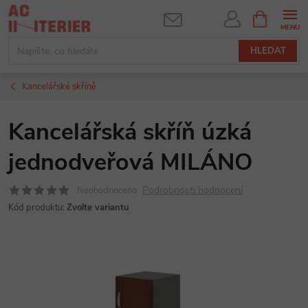
Přejít
NÁKUPNÍ
KOŠÍK
na
obsah
HLEDAT
Kancelářské skříně
Kancelářská skříň úzká
jednodveřová MILÁNO
Podrobnosti hodnocení
Neohodnoceno
Kód produktu:
Zvolte variantu