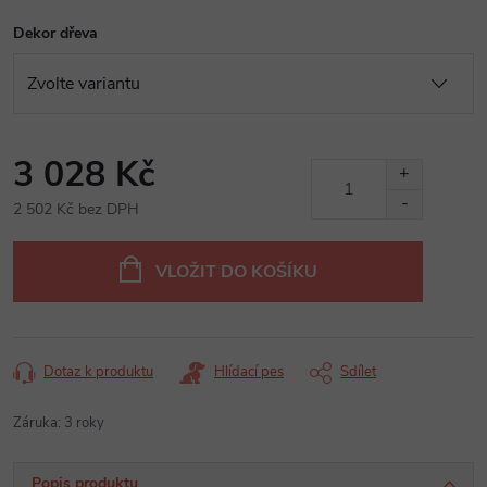
Dekor dřeva
3 028 Kč
2 502 Kč bez DPH
Měrná
cena:
VLOŽIT DO KOŠÍKU
Dotaz k produktu
Hlídací pes
Sdílet
Záruka
:
3 roky
Popis produktu