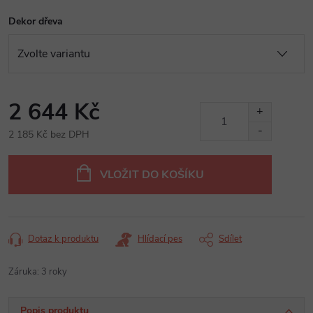
Dekor dřeva
2 644 Kč
2 185 Kč bez DPH
Měrná
cena:
VLOŽIT DO KOŠÍKU
Dotaz k produktu
Hlídací pes
Sdílet
Záruka
:
3 roky
Popis produktu