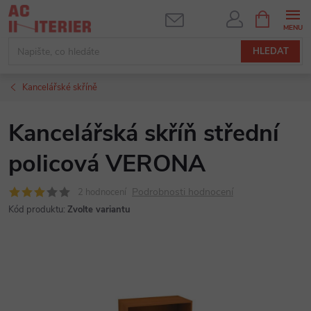
Přejít
NÁKUPNÍ
KOŠÍK
na
obsah
HLEDAT
Kancelářské skříně
Kancelářská skříň střední
policová VERONA
Podrobnosti hodnocení
2 hodnocení
Kód produktu:
Zvolte variantu