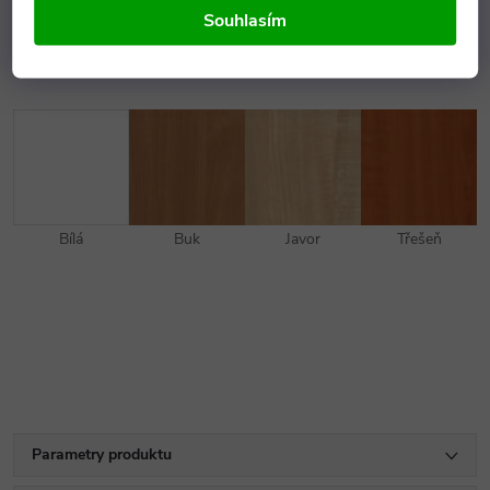
Souhlasím
DEKORY DŘEVA
Bílá
Buk
Javor
Třešeň
Parametry produktu