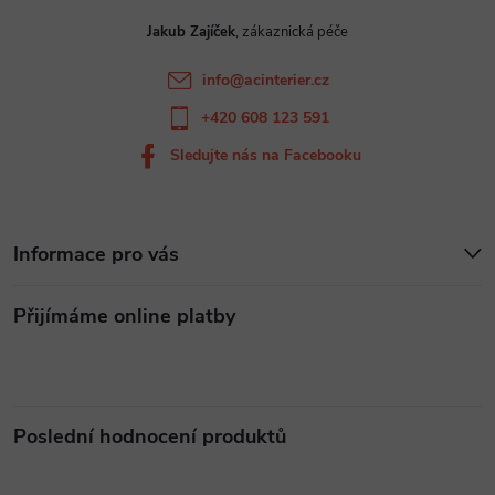
t
Jakub Zajíček
í
info
@
acinterier.cz
+420 608 123 591
Sledujte nás na Facebooku
Informace pro vás
Přijímáme online platby
Poslední hodnocení produktů