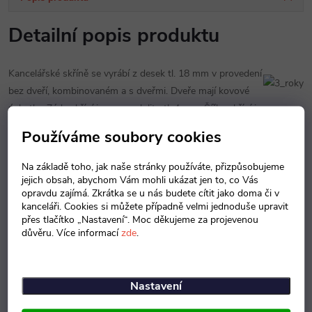
Detailní popis produktu
Kancelářské skříně se vyrábí z desek tl. 18 mm v provedení
bez dveří, kombinovaném a s dveřmi. Dveře mají kovové
úchytky. Záda skříní jsou ze sololitu tl. 4 mm. Šířka skříní je
400 a 800 mm, hloubka skříní je 420 mm. Skříně mají výškově
Používáme soubory cookies
stavitelné nožičky.
Na základě toho, jak naše stránky používáte, přizpůsobujeme
jejich obsah, abychom Vám mohli ukázat jen to, co Vás
opravdu zajímá. Zkrátka se u nás budete cítit jako doma či v
kanceláři. Cookies si můžete případně velmi jednoduše upravit
přes tlačítko „Nastavení“. Moc děkujeme za projevenou
důvěru. Více informací
zde
.
Nastavení